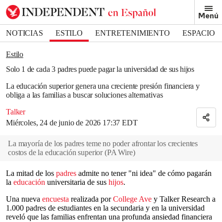
Removed from bookmarks
Menú
Close popover
Bookmark popover
NOTICIAS
ESTILO
ENTRETENIMIENTO
ESPACIO
DEPORTES
Estilo
Solo 1 de cada 3 padres puede pagar la universidad de sus hijos
La educación superior genera una creciente presión financiera y
obliga a las familias a buscar soluciones alternativas
Talker
Miércoles, 24 de junio de 2026 17:37 EDT
La mayoría de los padres teme no poder afrontar los crecientes
costos de la educación superior
(
PA Wire
)
La mitad de los
padres
admite no tener "ni idea" de cómo pagarán
la
educación
universitaria de sus
hijos
.
Una nueva
encuesta
realizada por
College Ave
y Talker Research a
1.000 padres de estudiantes en la secundaria y en la universidad
reveló que las familias enfrentan una profunda ansiedad financiera