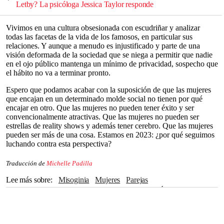
Letby? La psicóloga Jessica Taylor responde
Vivimos en una cultura obsesionada con escudriñar y analizar
todas las facetas de la vida de los famosos, en particular sus
relaciones. Y aunque a menudo es injustificado y parte de una
visión deformada de la sociedad que se niega a permitir que nadie
en el ojo público mantenga un mínimo de privacidad, sospecho que
el hábito no va a terminar pronto.
Espero que podamos acabar con la suposición de que las mujeres
que encajan en un determinado molde social no tienen por qué
encajar en otro. Que las mujeres no pueden tener éxito y ser
convencionalmente atractivas. Que las mujeres no pueden ser
estrellas de reality shows y además tener cerebro. Que las mujeres
pueden ser más de una cosa. Estamos en 2023: ¿por qué seguimos
luchando contra esta perspectiva?
Traducción de
Michelle Padilla
Lee más sobre
Misoginia
Mujeres
Parejas
Timothée Chalamet
Kylie Jenner
Twitter
Los Ángeles
Travis Scott
Greta Gerwig
vogue
Internet
Reality shows
Beyoncé