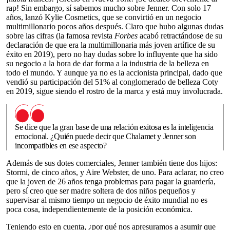
rap! Sin embargo, sí sabemos mucho sobre Jenner. Con solo 17
años, lanzó Kylie Cosmetics, que se convirtió en un negocio
multimillonario pocos años después. Claro que hubo algunas dudas
sobre las cifras (la famosa revista
Forbes
acabó retractándose de su
declaración de que era la multimillonaria más joven artífice de su
éxito en 2019), pero no hay dudas sobre lo influyente que ha sido
su negocio a la hora de dar forma a la industria de la belleza en
todo el mundo. Y aunque ya no es la accionista principal, dado que
vendió su participación del 51% al conglomerado de belleza Coty
en 2019, sigue siendo el rostro de la marca y está muy involucrada.
Se dice que la gran base de una relación exitosa es la inteligencia
emocional. ¿Quién puede decir que Chalamet y Jenner son
incompatibles en ese aspecto?
Además de sus dotes comerciales, Jenner también tiene dos hijos:
Stormi, de cinco años, y Aire Webster, de uno. Para aclarar, no creo
que la joven de 26 años tenga problemas para pagar la guardería,
pero sí creo que ser madre soltera de dos niños pequeños y
supervisar al mismo tiempo un negocio de éxito mundial no es
poca cosa, independientemente de la posición económica.
Teniendo esto en cuenta, ¿por qué nos apresuramos a asumir que