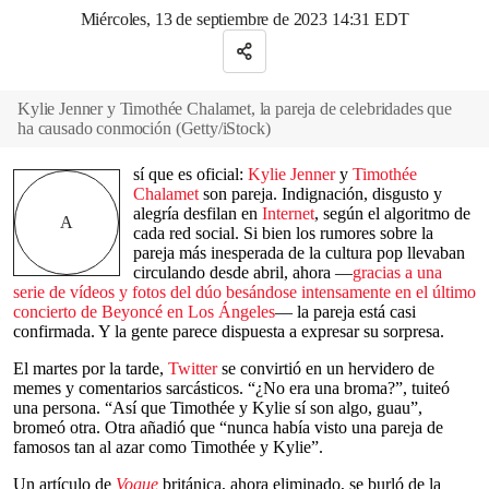
Miércoles, 13 de septiembre de 2023 14:31 EDT
Kylie Jenner y Timothée Chalamet, la pareja de celebridades que
ha causado conmoción
(
Getty/iStock
)
sí que es oficial:
Kylie Jenner
y
Timothée
Chalamet
son pareja. Indignación, disgusto y
alegría desfilan en
Internet
, según el algoritmo de
A
cada red social. Si bien los rumores sobre la
pareja más inesperada de la cultura pop llevaban
circulando desde abril, ahora —
gracias a una
serie de vídeos y fotos del dúo besándose intensamente en el último
concierto de Beyoncé en Los Ángeles
— la pareja está casi
confirmada. Y la gente parece dispuesta a expresar su sorpresa.
El martes por la tarde,
Twitter
se convirtió en un hervidero de
memes y comentarios sarcásticos. “¿No era una broma?”, tuiteó
una persona. “Así que Timothée y Kylie sí son algo, guau”,
bromeó otra. Otra añadió que “nunca había visto una pareja de
famosos tan al azar como Timothée y Kylie”.
Un artículo de
Vogue
británica, ahora eliminado, se burló de la