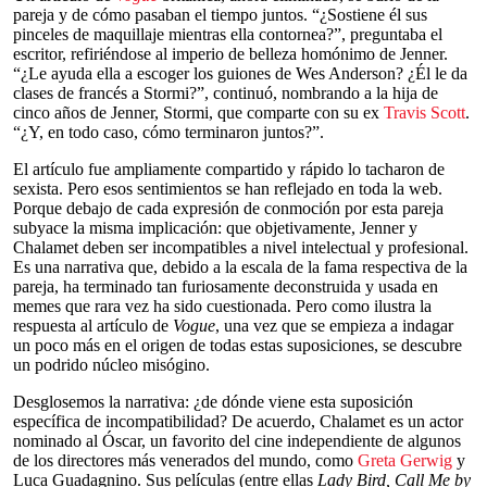
pareja y de cómo pasaban el tiempo juntos. “¿Sostiene él sus
pinceles de maquillaje mientras ella contornea?”, preguntaba el
escritor, refiriéndose al imperio de belleza homónimo de Jenner.
“¿Le ayuda ella a escoger los guiones de Wes Anderson? ¿Él le da
clases de francés a Stormi?”, continuó, nombrando a la hija de
cinco años de Jenner, Stormi, que comparte con su ex
Travis Scott
.
“¿Y, en todo caso, cómo terminaron juntos?”.
El artículo fue ampliamente compartido y rápido lo tacharon de
sexista. Pero esos sentimientos se han reflejado en toda la web.
Porque debajo de cada expresión de conmoción por esta pareja
subyace la misma implicación: que objetivamente, Jenner y
Chalamet deben ser incompatibles a nivel intelectual y profesional.
Es una narrativa que, debido a la escala de la fama respectiva de la
pareja, ha terminado tan furiosamente deconstruida y usada en
memes que rara vez ha sido cuestionada. Pero como ilustra la
respuesta al artículo de
Vogue
, una vez que se empieza a indagar
un poco más en el origen de todas estas suposiciones, se descubre
un podrido núcleo misógino.
Desglosemos la narrativa: ¿de dónde viene esta suposición
específica de incompatibilidad? De acuerdo, Chalamet es un actor
nominado al Óscar, un favorito del cine independiente de algunos
de los directores más venerados del mundo, como
Greta Gerwig
y
Luca Guadagnino. Sus películas (entre ellas
Lady Bird, Call Me by