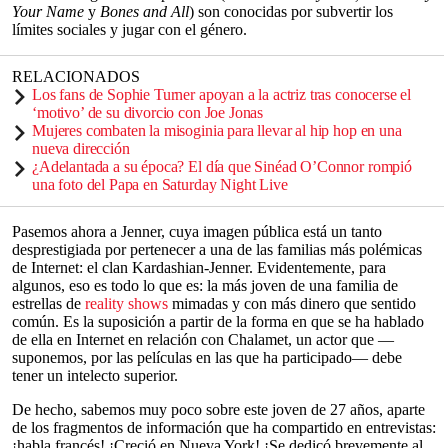
Your Name
y
Bones and All
) son conocidas por subvertir los
límites sociales y jugar con el género.
RELACIONADOS
Los fans de Sophie Turner apoyan a la actriz tras conocerse el
‘motivo’ de su divorcio con Joe Jonas
Mujeres combaten la misoginia para llevar al hip hop en una
nueva dirección
¿Adelantada a su época? El día que Sinéad O’Connor rompió
una foto del Papa en Saturday Night Live
Pasemos ahora a Jenner, cuya imagen pública está un tanto
desprestigiada por pertenecer a una de las familias más polémicas
de Internet: el clan Kardashian-Jenner. Evidentemente, para
algunos, eso es todo lo que es: la más joven de una familia de
estrellas de
reality shows
mimadas y con más dinero que sentido
común. Es la suposición a partir de la forma en que se ha hablado
de ella en Internet en relación con Chalamet, un actor que —
suponemos, por las películas en las que ha participado— debe
tener un intelecto superior.
De hecho, sabemos muy poco sobre este joven de 27 años, aparte
de los fragmentos de información que ha compartido en entrevistas:
¡habla francés! ¡Creció en Nueva York! ¡Se dedicó brevemente al