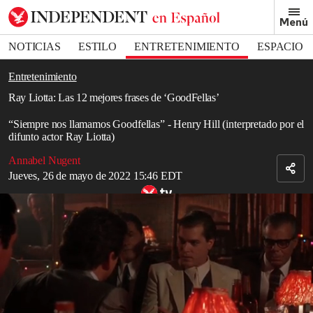
Removed from bookmarks
Menú
Close popover
Bookmark popover
NOTICIAS
ESTILO
ENTRETENIMIENTO
ESPACIO
DEPORTES
Entretenimiento
Ray Liotta: Las 12 mejores frases de ‘GoodFellas’
“Siempre nos llamamos Goodfellas” - Henry Hill (interpretado por el
difunto actor Ray Liotta)
Annabel Nugent
Jueves, 26 de mayo de 2022 15:46 EDT
Las mejores 12 citas de GoodFellas
Read in English
Hay una cierta alegría en ver una
película
citable: en escuchar una
línea y saber instantáneamente que la recitarás más tarde una y otra
vez. De esta manera, y de muchas otras,
GoodFellas
fue un regalo
certificado y un clásico certificado. Su matizada trama y sus