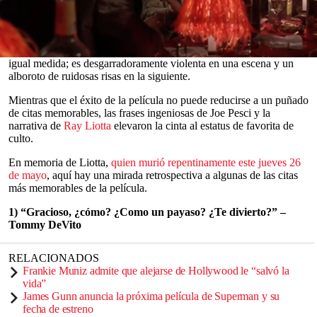
comentarios incisivos sobre el sueño americano ayudaron a formar
el modelo a seguir para las películas de mafia, uno que sigue
cosechando beneficios en la actualidad.
La película es políticamente seria y diabólicamente divertida en
0
igual medida; es desgarradoramente violenta en una escena y un
seconds
alboroto de ruidosas risas en la siguiente.
of
0
Mientras que el éxito de la película no puede reducirse a un puñado
seconds
de citas memorables, las frases ingeniosas de Joe Pesci y la
narrativa de
Ray Liotta
elevaron la cinta al estatus de favorita de
culto.
En memoria de Liotta,
quien murió repentinamente este jueves 26
de mayo
, aquí hay una mirada retrospectiva a algunas de las citas
más memorables de la película.
1) “Gracioso, ¿cómo? ¿Como un payaso? ¿Te divierto?” –
Tommy DeVito
RELACIONADOS
Frankie Muniz admite que alejarse de Hollywood le “salvó la
vida”
James Gunn anuncia la próxima película de Superman y su
fecha de estreno