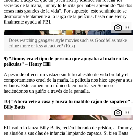
secretos de la mafia, Jimmy lo felicita por haber aprendido “las dos
cosas más grandes de la vida”. Por supuesto, este sentimiento se
desmorona lentamente a lo largo de la película, hasta que Henry
finalmente ayuda al FBI.
Does watching gangster-style movies such as Goodfellas make
crime more or less attractive?
(
Rex
)
9) “Jimmy era el tipo de persona que apoyaba al malo en las
películas” – Henry Hill
A pesar de ofrecer un vistazo sin filtro al estilo de vida brutal y el
comportamiento cruel de la mafia, la película nos hizo apoyar a sus
villanos. Este comentario irónico bien podría ser Scorsese
haciéndonos un guiño a través de la pantalla.
10) “Ahora vete a casa y busca tu maldito cajón de zapatero” -
Billy Batts
El insulto lo lanza Billy Batts, recién liberado de prisión, a Tommy,
en alusión a sus días de infancia limpiando zapatos. Si bien Batts