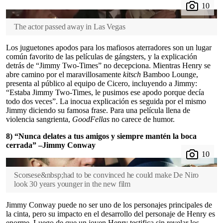
The actor passed away in Las Vegas
Los juguetones apodos para los mafiosos aterradores son un lugar
común favorito de las películas de gángsters, y la explicación
detrás de “Jimmy Two-Times” no decepciona. Mientras Henry se
abre camino por el maravillosamente
kitsch
Bamboo Lounge,
presenta al público al equipo de Cicero, incluyendo a Jimmy:
“Estaba Jimmy Two-Times, le pusimos ese apodo porque decía
todo dos veces”. La inocua explicación es seguida por el mismo
Jimmy diciendo su famosa frase. Para una película llena de
violencia sangrienta,
GoodFellas
no carece de humor.
8) “Nunca delates a tus amigos y siempre mantén la boca
cerrada” –Jimmy Conway
Scorsese&nbsp;had to be convinced he could make De Niro
look 30 years younger in the new film
Jimmy Conway puede no ser uno de los personajes principales de
la cinta, pero su impacto en el desarrollo del personaje de Henry es
enorme. Luego de que un joven Henry testifica sin revelar los