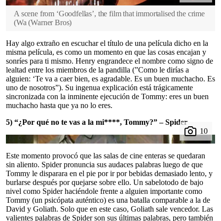
A scene from ‘Goodfellas’, the film that immortalised the crime
(Wa
(
Warner Bros
)
Hay algo extraño en escuchar el título de una película dicho en la
misma película, es como un momento en que las cosas encajan y
sonríes para ti mismo. Henry engrandece el nombre como signo de
lealtad entre los miembros de la pandilla (”Como le dirías a
alguien: ‘Te va a caer bien, es agradable. Es un buen muchacho. Es
uno de nosotros”). Su ingenua explicación está trágicamente
sincronizada con la inminente ejecución de Tommy: eres un buen
muchacho hasta que ya no lo eres.
5) “¿Por qué no te vas a la mi****, Tommy?” – Spider
Este momento provocó que las salas de cine enteras se quedaran
sin aliento. Spider pronuncia sus audaces palabras luego de que
Tommy le disparara en el pie por ir por bebidas demasiado lento, y
burlarse después por quejarse sobre ello. Un sabelotodo de bajo
nivel como Spider haciéndole frente a alguien importante como
Tommy (un psicópata auténtico) es una batalla comparable a la de
David y Goliath. Solo que en este caso, Goliath sale vencedor. Las
valientes palabras de Spider son sus últimas palabras, pero también