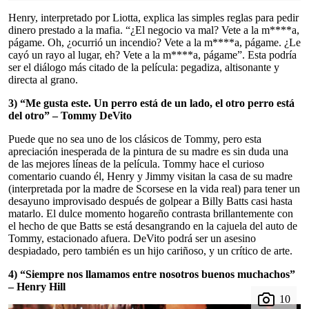
Henry, interpretado por Liotta, explica las simples reglas para pedir
dinero prestado a la mafia. “¿El negocio va mal? Vete a la m****a,
págame. Oh, ¿ocurrió un incendio? Vete a la m****a, págame. ¿Le
cayó un rayo al lugar, eh? Vete a la m****a, págame”. Esta podría
ser el diálogo más citado de la película: pegadiza, altisonante y
directa al grano.
3) “Me gusta este. Un perro está de un lado, el otro perro está
del otro” – Tommy DeVito
Puede que no sea uno de los clásicos de Tommy, pero esta
apreciación inesperada de la pintura de su madre es sin duda una
de las mejores líneas de la película. Tommy hace el curioso
comentario cuando él, Henry y Jimmy visitan la casa de su madre
(interpretada por la madre de Scorsese en la vida real) para tener un
desayuno improvisado después de golpear a Billy Batts casi hasta
matarlo. El dulce momento hogareño contrasta brillantemente con
el hecho de que Batts se está desangrando en la cajuela del auto de
Tommy, estacionado afuera. DeVito podrá ser un asesino
despiadado, pero también es un hijo cariñoso, y un crítico de arte.
4) “Siempre nos llamamos entre nosotros buenos muchachos”
– Henry Hill