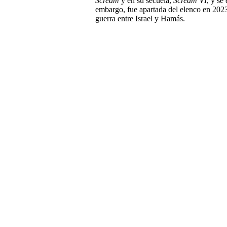
Scream
y en su secuela,
Scream VI
, y se
embargo, fue apartada del elenco en 2023 
guerra entre Israel y Hamás.