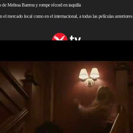
do de Melissa Barrera y rompe récord en taquilla
n el mercado local como en el internacional, a todas las películas anteriores
e ha convertido en la
película
más
exitosa
de la longeva
 esta nueva entrega marca el regreso del guionista original,
asume también la dirección.
ó 97,2 millones de dólares en todo el mundo durante su
millones en Norteamérica y 33,1 millones en el mercado