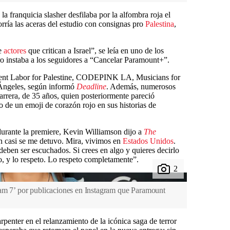
la franquicia slasher desfilaba por la alfombra roja el
rría las aceras del estudio con consignas pro
Palestina
,
e
actores
que critican a Israel”, se leía en uno de los
tro instaba a los seguidores a “Cancelar Paramount+”.
ment Labor for Palestine, CODEPINK LA, Musicians for
 Ángeles, según informó
Deadline
. Además, numerosos
arrera, de 35 años, quien posteriormente pareció
de un emoji de corazón rojo en sus historias de
urante la premiere, Kevin Williamson dijo a
The
ón casi se me detuvo. Mira, vivimos en
Estados Unidos
.
deben ser escuchados. Si crees en algo y quieres decirlo
o, y lo respeto. Lo respeto completamente”.
eam 7’ por publicaciones en Instagram que Paramount
penter en el relanzamiento de la icónica saga de terror