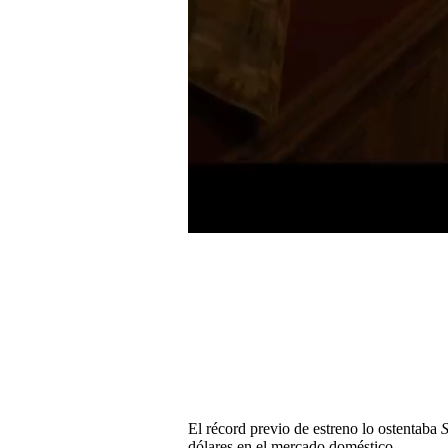
0
seconds
of
0
seconds
Volume
0%
El récord previo de estreno lo ostentaba
dólares en el mercado doméstico.