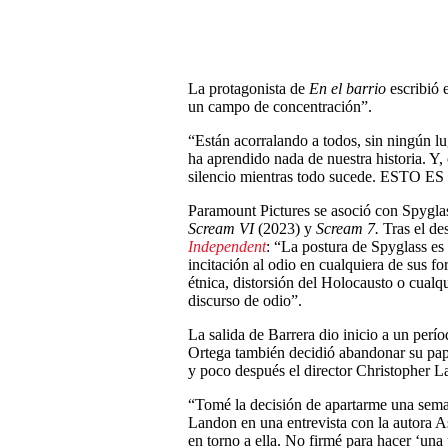
La protagonista de
En el barrio
escribió 
un campo de concentración”.
“Están acorralando a todos, sin ningún l
ha aprendido nada de nuestra historia. Y
silencio mientras todo sucede. EST
Paramount Pictures se asoció con Spyg
Scream VI
(2023) y
Scream 7.
Tras el de
Independent
: “La postura de Spyglass es 
incitación al odio en cualquiera de sus fo
étnica, distorsión del Holocausto o cualqu
discurso de odio”.
La salida de Barrera dio inicio a un perí
Ortega también decidió abandonar su pa
y poco después el director Christopher L
“Tomé la decisión de apartarme una sema
Landon en una entrevista con la autora A
en torno a ella. No firmé para hacer ‘una