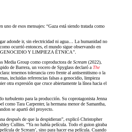
en uno de esos mensajes: “Gaza está siendo tratada como
ugar adonde ir, sin electricidad ni agua… La humanidad no
, como ocurrió entonces, el mundo sigue observando en
O ES GENOCIDIO Y LIMPIEZA ÉTNICA”.
lass Media Group como coproductora de
Scream
(2022),
spido de Barrera, un vocero de Spyglass declaró a
The
clara: tenemos tolerancia cero frente al antisemitismo o la
rmas, incluidas referencias falsas a genocidio, limpieza
ier otra expresión que cruce abiertamente la línea hacia el
odo turbulento para la producción. Su coprotagonista Jenna
pel como Tara Carpenter, la hermana menor de Samantha,
andon se apartó del proyecto.
na después de que la despidieran”, explicó Christopher
shley Cullins. “Ya no había película. Todo el guion giraba
 película de Scream’, sino para hacer esa película. Cuando