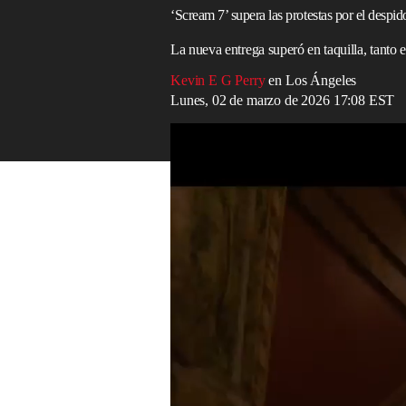
‘Scream 7’ supera las protestas por el despi
La nueva entrega superó en taquilla, tanto e
Kevin E G Perry
en Los Ángeles
Lunes, 02 de marzo de 2026 17:08 EST
Neve Campbell protagoniza ‘Scream 7’
Read in English
Scream 7
ha batido récords de
taquilla
y s
franquicia
.
La
saga
se inició en 1996 con
Scream
, y
Kevin Williamson, quien en esta ocasión 
De acuerdo con
Variety
,
Scream 7
recaud
primer fin de semana en cartelera: 64,1 
internacional.