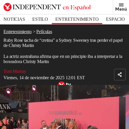
Removed from bookmarks
Menú
Close popover
Bookmark popover
NOTICIAS
ESTILO
ENTRETENIMIENTO
ESPACIO
DEPORTES
Entretenimiento
Películas
Ruby Rose tacha de “cretina” a Sydney Sweeney tras perder el papel
de Christy Martin
La actriz australiana afirma que en un principio iba a interpretar a la
boxeadora Christy Martin
Tom Murray
Viernes, 14 de noviembre de 2025 12:01 EST
Sydney Sweeney en el papel de Christy Martin: “Estás contando su
verdad”
Read in English
Ruby Rose arremetió el martes contra
Sydney Sweeney
en una
diatriba en las redes sociales sobre su papel en la nueva película