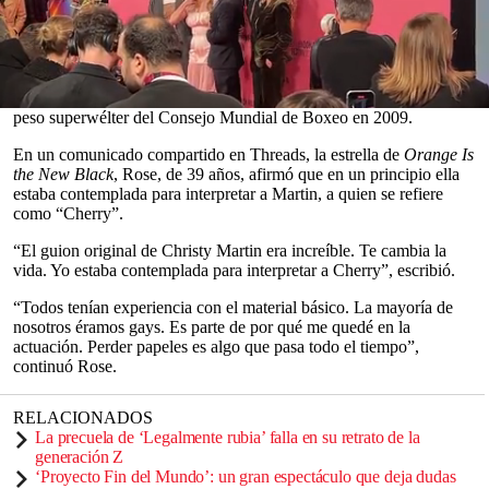
biográfica de boxeo,
Christy
.
Dirigida por David Michôd y estrenada en cines el pasado viernes,
el
drama
deportivo está protagonizado por Sweeney, de 28 años,
en el papel de la leyenda del boxeo femenino Christy Martin, que
compitió en el ring de 1989 a 2012 y ostentó el título femenino de
0
peso superwélter del Consejo Mundial de Boxeo en 2009.
seconds
of
En un comunicado compartido en Threads, la estrella de
Orange Is
0
the New Black
, Rose, de 39 años, afirmó que en un principio ella
seconds
estaba contemplada para interpretar a Martin, a quien se refiere
como “Cherry”.
“El guion original de Christy Martin era increíble. Te cambia la
vida. Yo estaba contemplada para interpretar a Cherry”, escribió.
“Todos tenían experiencia con el material básico. La mayoría de
nosotros éramos gays. Es parte de por qué me quedé en la
actuación. Perder papeles es algo que pasa todo el tiempo”,
continuó Rose.
RELACIONADOS
La precuela de ‘Legalmente rubia’ falla en su retrato de la
generación Z
‘Proyecto Fin del Mundo’: un gran espectáculo que deja dudas