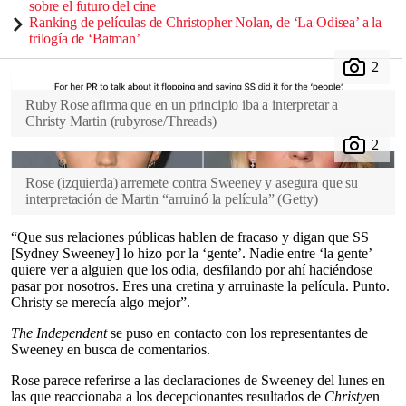
sobre el futuro del cine
Ranking de películas de Christopher Nolan, de ‘La Odisea’ a la
trilogía de ‘Batman’
Ruby Rose afirma que en un principio iba a interpretar a
Christy Martin
(
rubyrose/Threads
)
Rose (izquierda) arremete contra Sweeney y asegura que su
interpretación de Martin “arruinó la película”
(
Getty
)
“Que sus relaciones públicas hablen de fracaso y digan que SS
[Sydney Sweeney] lo hizo por la ‘gente’. Nadie entre ‘la gente’
quiere ver a alguien que los odia, desfilando por ahí haciéndose
pasar por nosotros. Eres una cretina y arruinaste la película. Punto.
Christy se merecía algo mejor”.
The Independent
se puso en contacto con los representantes de
Sweeney en busca de comentarios.
Rose parece referirse a las declaraciones de Sweeney del lunes en
las que reaccionaba a los decepcionantes resultados de
Christy
en