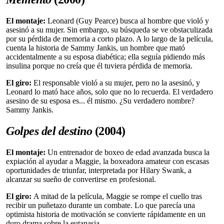
El montaje:
Leonard (Guy Pearce) busca al hombre que violó y
asesinó a su mujer. Sin embargo, su búsqueda se ve obstaculizada
por su pérdida de memoria a corto plazo. A lo largo de la película,
cuenta la historia de Sammy Jankis, un hombre que mató
accidentalmente a su esposa diabética; ella seguía pidiendo más
insulina porque no creía que él tuviera pérdida de memoria.
El giro:
El responsable violó a su mujer, pero no la asesinó, y
Leonard lo mató hace años, solo que no lo recuerda. El verdadero
asesino de su esposa es... él mismo. ¿Su verdadero nombre?
Sammy Jankis.
Golpes del destino
(2004)
El montaje:
Un entrenador de boxeo de edad avanzada busca la
expiación al ayudar a Maggie, la boxeadora amateur con escasas
oportunidades de triunfar, interpretada por Hilary Swank, a
alcanzar su sueño de convertirse en profesional.
El giro:
A mitad de la película, Maggie se rompe el cuello tras
recibir un puñetazo durante un combate. Lo que parecía una
optimista historia de motivación se convierte rápidamente en un
duro drama sobre la eutanasia.