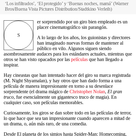
‘Los infiltrados’, ‘El protegido’ y ‘Buenas noches, mamá’
(
Warner
Bros/Buena Vista Pictures Distribution/Stadtkino Verleih
)
er sorprendido por un giro bien empleado es un
placer cinematográfico sin parangón.
S
A lo largo de los años, los guionistas y directores
han imaginado nuevas formas de mantener al
público en vilo. Algunos siguen siendo
asombrosamente audaces para los estándares actuales, mientras que
otros se han visto opacados por las
películas
que han llegado a
inspirar.
Hay cineastas que han intentado hacer del giro su marca registrada
(M. Night Shyamalan), y hay otros que han dado forma a una
película de manera impresionante en torno a su desenlace
sorprendente (el drama mágico de
Christopher Nolan
,
El gran
truco
, fue esencialmente un gigantesco truco de magia). En
cualquier caso, son películas memorables.
Curiosamente, los giros se dan sobre todo en las películas de terror,
lo que hace que sea tan impresionante cuando aparecen a mitad de
un drama, o, aún más raro, de una comedia.
Desde El planeta de los simios hasta Spider-Man: Homecoming,