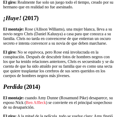
El giro:
Realmente fue solo un juego todo el tiempo, creado por su
hermano que en realidad no fue asesinado.
¡Huye!
(2017)
El montaje:
Rose (Allison Williams), una mujer blanca, lleva a su
novio negro Chris (Daniel Kaluuya) a casa para que conozca a su
familia. Chris no tarda en convencerse de que entierran un oscuro
secreto e intenta convencer a su novia de que deben marcharse.
El giro:
No se equivoca, pero Rose está involucrada en la
conspiración. Después de descubrir fotos de hombres negros con
los que ha tenido relaciones anteriores, Chris es secuestrado y se da
cuenta de que ha sido atraído por su familia que es como una secta
que quiere trasplantar los cerebros de sus seres queridos en los
cuerpos de hombres negros más jóvenes.
Perdida
(2014)
El montaje:
cuando Amy Dunne (Rosamund Pike) desaparece, su
esposo Nick (
Ben Affleck
) se convierte en el principal sospechoso
de su desaparición.
El giro:
A la mitad de la película, todo se vuelve claro: Amy fingió