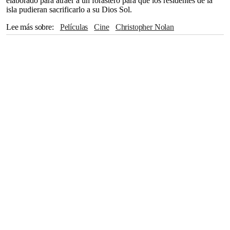
elaborado para atraer a un forastero para que los residentes de la
isla pudieran sacrificarlo a su Dios Sol.
Lee más sobre
películas
cine
Christopher Nolan
Amy Adams
Keira Knightley
leonardo dicaprio
Matt Damon
Mark Wahlberg
Mark Hamill
Brad Pitt
Edward Norton
Michael Douglas
Ben Affleck
Antonio Banderas
Robert Downey Jr