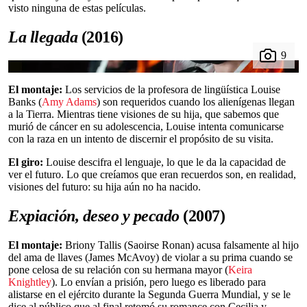
visto ninguna de estas películas.
La llegada
(2016)
El montaje:
Los servicios de la profesora de lingüística Louise
Banks (
Amy Adams
) son requeridos cuando los alienígenas llegan
a la Tierra. Mientras tiene visiones de su hija, que sabemos que
murió de cáncer en su adolescencia, Louise intenta comunicarse
con la raza en un intento de discernir el propósito de su visita.
El giro:
Louise descifra el lenguaje, lo que le da la capacidad de
ver el futuro. Lo que creíamos que eran recuerdos son, en realidad,
visiones del futuro: su hija aún no ha nacido.
Expiación, deseo y pecado
(2007)
El montaje:
Briony Tallis (Saoirse Ronan) acusa falsamente al hijo
del ama de llaves (James McAvoy) de violar a su prima cuando se
pone celosa de su relación con su hermana mayor (
Keira
Knightley
). Lo envían a prisión, pero luego es liberado para
alistarse en el ejército durante la Segunda Guerra Mundial, y se le
dice al público que al final retomó su romance con Cecilia y