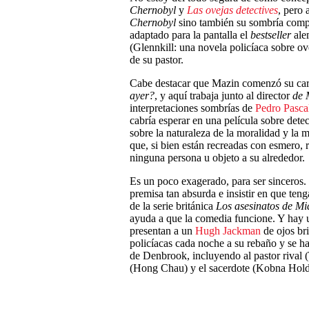
Chernobyl
y
Las ovejas detectives
, pero 
Chernobyl
sino también su sombría compañ
adaptado para la pantalla el
bestseller
ale
(Glennkill: una novela policíaca sobre ov
de su pastor.
Cabe destacar que Mazin comenzó su carr
ayer?
, y aquí trabaja junto al director
de 
interpretaciones sombrías de
Pedro Pasca
cabría esperar en una película sobre dete
sobre la naturaleza de la moralidad y la
que, si bien están recreadas con esmero, 
ninguna persona u objeto a su alrededor.
Es un poco exagerado, para ser sinceros
premisa tan absurda e insistir en que ten
de
la serie británica
Los asesinatos de Mi
ayuda a que la comedia funcione. Y hay u
presentan a un
Hugh Jackman
de ojos br
policíacas cada noche a su rebaño y se h
de Denbrook, incluyendo al pastor rival (
(Hong Chau) y el sacerdote (Kobna Hol