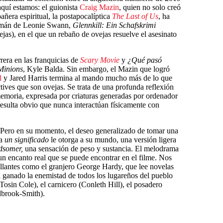
aquí estamos: el guionista
Craig Mazin
, quien no solo creó
era espiritual, la postapocalíptica
The Last of Us
, ha
mán de Leonie Swann,
Glennkill: Ein Schafskrimi
ejas), en el que un rebaño de ovejas resuelve el asesinato
era en las franquicias de
Scary Movie
y
¿Qué pasó
Minions
, Kyle Balda. Sin embargo, el Mazin que logró
l
y Jared Harris termina al mando mucho más de lo que
ctives que son ovejas. Se trata de una profunda reflexión
 memoria, expresada por criaturas generadas por ordenador
resulta obvio que nunca interactúan físicamente con
. Pero en su momento, el deseo generalizado de tomar una
ga
un significado
le otorga a su mundo, una versión ligera
dsomer,
una sensación de peso y sustancia. El melodrama
n encanto real que se puede encontrar en el filme. Nos
illantes como el granjero George Hardy, que lee novelas
a ganado la enemistad de todos los lugareños del pueblo
Tosin Cole), el carnicero (Conleth Hill), el posadero
dbrook-Smith).