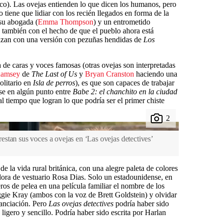
ico). Las ovejas entienden lo que dicen los humanos, pero
tiene que lidiar con los recién llegados en forma de la
su abogada (
Emma Thompson
) y un entrometido
no también con el hecho de que el pueblo ahora está
zan con una versión con pezuñas hendidas de
Los
a de caras y voces famosas (otras ovejas son interpretadas
Ramsey
de
The Last of Us
y
Bryan Cranston
haciendo una
olitario en
Isla de perros
), es que son capaces de trabajar
se en algún punto entre
Babe 2: el chanchito en la ciudad
al tiempo que logran lo que podría ser el primer chiste
stan sus voces a ovejas en ‘Las ovejas detectives’
e la vida rural británica, con una alegre paleta de colores
adora de vestuario Rosa Dias. Solo un estadounidense, en
eros de pelea en una película familiar el nombre de los
gie Kray (ambos con la voz de Brett Goldstein) y olvidar
tanciación. Pero
Las ovejas detectives
podría haber sido
ligero y sencillo. Podría haber sido escrita por Harlan