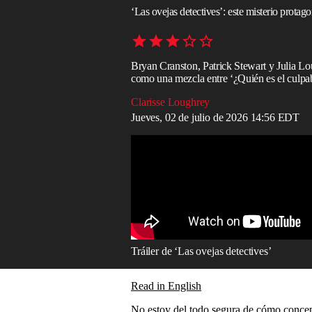
‘Las ovejas detectives’: este misterio prota
Bryan Cranston, Patrick Stewart y Julia Lou
como una mezcla entre ‘¿Quién es el culpabl
Clarisse Loughrey
Jueves, 02 de julio de 2026 14:56 EDT
Tráiler de ‘Las ovejas detectives’
Read in English
No estoy del todo segura de cómo concept