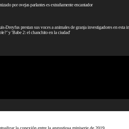
gonizado por ovejas parlantes es extrañamente encantador
is-Dreyfus prestan sus voces a animales de granja investigadores en esta i
e?’ y 'Babe 2: el chanchito en la ciudad'
ualizar la conexión entre la angustiosa miniserie de 2019