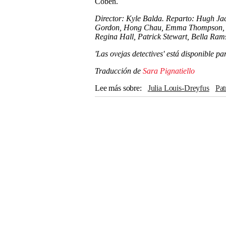
Coben.
Director: Kyle Balda. Reparto: Hugh Ja
Gordon, Hong Chau, Emma Thompson, Ju
Regina Hall, Patrick Stewart, Bella Rams
'Las ovejas detectives' está disponible p
Traducción de
Sara Pignatiello
Lee más sobre
Julia Louis-Dreyfus
Pa
Bryan Cranston
Regina Hall
Emma T