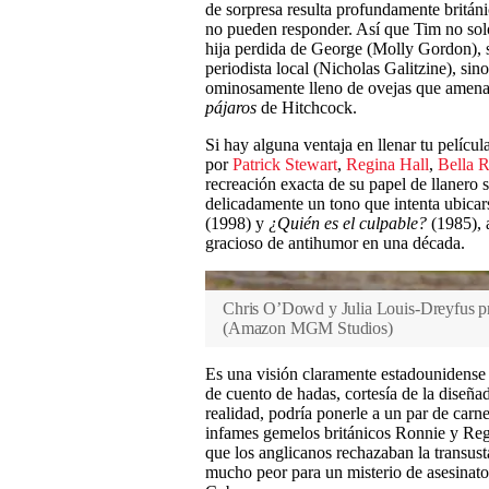
de sorpresa resulta profundamente britán
no pueden responder. Así que Tim no solo 
hija perdida de George (Molly Gordon), 
periodista local (Nicholas Galitzine), si
ominosamente lleno de ovejas que amena
pájaros
de Hitchcock.
Si hay alguna ventaja en llenar tu películ
por
Patrick Stewart
,
Regina Hall
,
Bella 
recreación exacta de su papel de llanero s
delicadamente un tono que intenta ubicar
(1998) y
¿Quién es el culpable?
(1985), 
gracioso de antihumor en una década.
Chris O’Dowd y Julia Louis-Dreyfus pre
(
Amazon MGM Studios
)
Es una visión claramente estadounidense d
de cuento de hadas, cortesía de la diseñ
realidad, podría ponerle a un par de carn
infames gemelos británicos Ronnie y Reg
que los anglicanos rechazaban la transus
mucho peor para un misterio de asesinato 