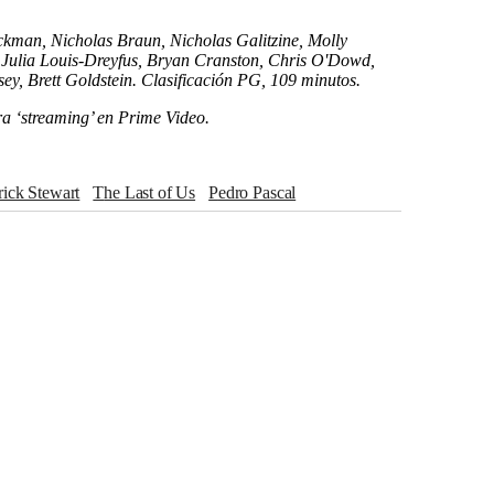
ckman, Nicholas Braun, Nicholas Galitzine, Molly
lia Louis-Dreyfus, Bryan Cranston, Chris O'Dowd,
ey, Brett Goldstein. Clasificación PG, 109 minutos.
ara ‘streaming’ en Prime Video.
trick Stewart
The Last of Us
Pedro Pascal
hompson
Hugh Jackman
Bella Ramsey