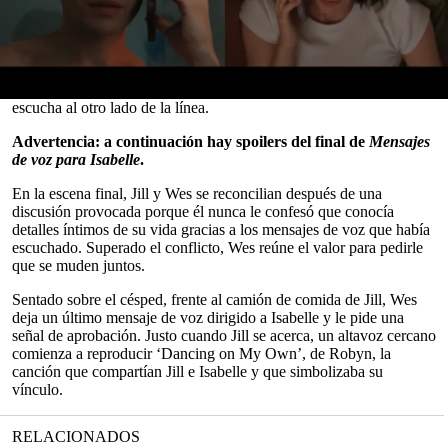
Estrenada la semana pasada, la película está protagonizada por
Zoey Deutch como Jill, una aspirante a pastelera que sigue dejando
mensajes de voz a su hermana fallecida, Isabelle (Ciara Bravo), sin
saber que el número ahora pertenece a Wes (Nick Robinson), un
agente inmobiliario decidido a encontrar a la misteriosa mujer que
0
escucha al otro lado de la línea.
seconds
of
Advertencia: a continuación hay spoilers del final de
Mensajes
0
de voz para Isabelle
.
seconds
En la escena final, Jill y Wes se reconcilian después de una
discusión provocada porque él nunca le confesó que conocía
detalles íntimos de su vida gracias a los mensajes de voz que había
escuchado. Superado el conflicto, Wes reúne el valor para pedirle
que se muden juntos.
Sentado sobre el césped, frente al camión de comida de Jill, Wes
deja un último mensaje de voz dirigido a Isabelle y le pide una
señal de aprobación. Justo cuando Jill se acerca, un altavoz cercano
comienza a reproducir ‘Dancing on My Own’, de Robyn, la
canción que compartían Jill e Isabelle y que simbolizaba su
vínculo.
RELACIONADOS