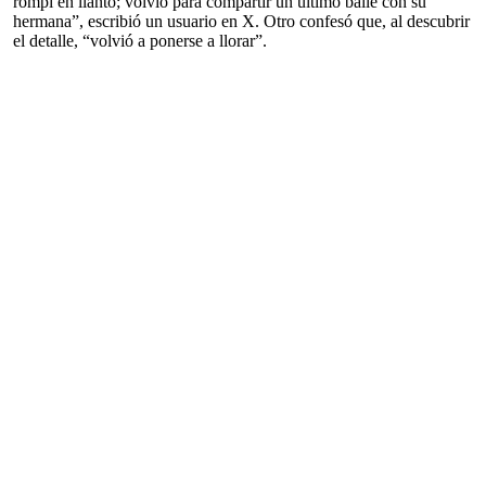
rompí en llanto; volvió para compartir un último baile con su
hermana”, escribió un usuario en X. Otro confesó que, al descubrir
el detalle, “volvió a ponerse a llorar”.