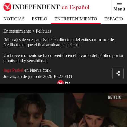
Removed from bookmarks
Menú
Close popover
Bookmark popover
NOTICIAS
ESTILO
ENTRETENIMIENTO
ESPACIO
DEPORTES
Entretenimiento
Películas
‘Mensajes de voz para Isabelle’: directora del exitoso romance de
Netflix temía que el final arruinara la película
Un breve momento se ha convertido en el favorito del público por su
emotividad y sensibilidad
Inga Parkel
en Nueva York
Jueves, 25 de junio de 2026 16:27 EDT
Tráiler de ‘Mensajes de voz para Isabelle’
Read in English
Leah McKendrick confesó que temía que el emotivo desenlace de
Mensajes de voz para Isabelle
, la
nueva comedia
romántica de
Netflix
, pudiera resultar “inquietante” para algunos espectadores.