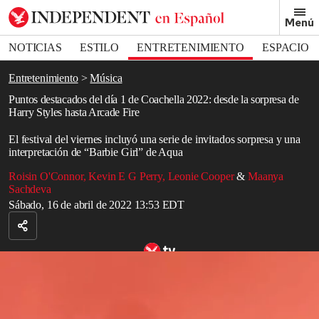
Removed from bookmarks
Menú
Close popover
Bookmark popover
NOTICIAS
ESTILO
ENTRETENIMIENTO
ESPACIO
DEPORTES
Entretenimiento
Música
Puntos destacados del día 1 de Coachella 2022: desde la sorpresa de
Harry Styles hasta Arcade Fire
El festival del viernes incluyó una serie de invitados sorpresa y una
interpretación de “Barbie Girl” de Aqua
Roisin O'Connor
,
Kevin E G Perry
,
Leonie Cooper
&
Maanya
Sachdeva
Sábado, 16 de abril de 2022 13:53 EDT
Justin Bieber canta sin camisa durante su presentación en Coachella
junto a Daniel Caesar
Read in English