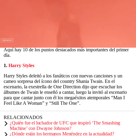
Después de una ausencia de dos años,
Coachella
finalmente hizo
su esperado regreso el viernes 15 de abril.
Con sede en Indio,
California
, el festival del desierto ha ganado
popularidad a lo largo de los años por su deslumbrante código de
vestimenta digno de Instagram y sus principales avistamientos de
invitados famosos.
0
Aquí hay 10 de los puntos destacados más importantes del primer
seconds
día.
of
0
1.
Harry Styles
seconds
Harry Styles deleitó a los fanáticos con nuevas canciones y un
cameo sorpresa del ícono del country Shania Twain. En el
escenario, la exestrella de One Direction dijo que escuchar los
álbumes de Twain le enseñó a cantar, luego la invitó al escenario
para que cantar junto con él los megaéxitos atemporales “Man I
Feel Like A Woman” y “Still The One”.
RELACIONADOS
¿Quién fue el luchador de UFC que inspiró ‘The Smashing
Machine’ con Dwayne Johnson?
¿Dónde están los hermanos Menéndez en la actualidad?