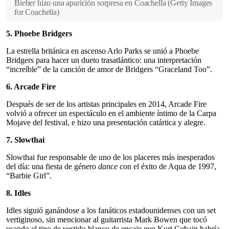
Bieber hizo una aparición sorpresa en Coachella
(
Getty Images
for Coachella
)
5. Phoebe Bridgers
La estrella británica en ascenso Arlo Parks se unió a Phoebe
Bridgers para hacer un dueto trasatlántico: una interpretación
“increíble” de la canción de amor de Bridgers “Graceland Too”.
6. Arcade Fire
Después de ser de los artistas principales en 2014, Arcade Fire
volvió a ofrecer un espectáculo en el ambiente íntimo de la Carpa
Mojave del festival, e hizo una presentación catártica y alegre.
7. Slowthai
Slowthai fue responsable de uno de los placeres más inesperados
del día: una fiesta de género
dance
con el éxito de Aqua de 1997,
“Barbie Girl”.
8. Idles
Idles siguió ganándose a los fanáticos estadounidenses con un set
vertiginoso, sin mencionar al guitarrista Mark Bowen que tocó
usando el tipo de vestido blanco de encaje que Kurt Cobain habría