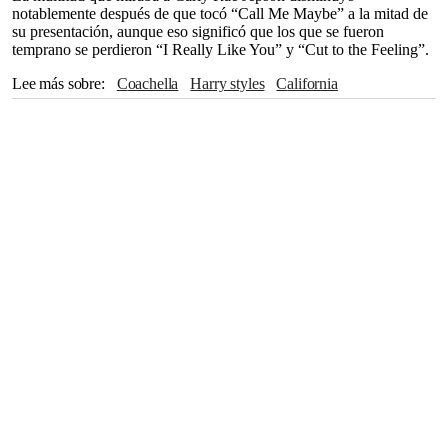
notablemente después de que tocó “Call Me Maybe” a la mitad de
su presentación, aunque eso significó que los que se fueron
temprano se perdieron “I Really Like You” y “Cut to the Feeling”.
Lee más sobre
Coachella
harry styles
California
Snoop Dogg