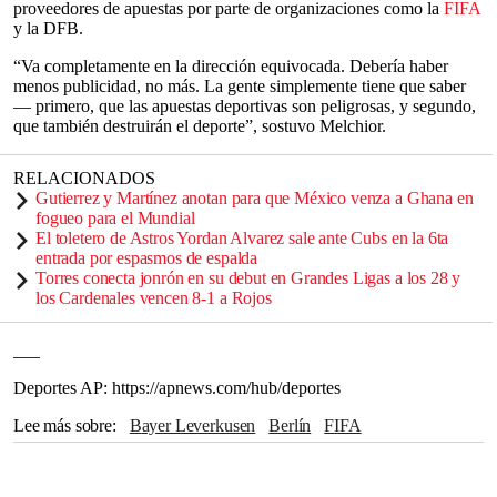
proveedores de apuestas por parte de organizaciones como la
FIFA
y la DFB.
“Va completamente en la dirección equivocada. Debería haber
menos publicidad, no más. La gente simplemente tiene que saber
— primero, que las apuestas deportivas son peligrosas, y segundo,
que también destruirán el deporte”, sostuvo Melchior.
RELACIONADOS
Gutierrez y Martínez anotan para que México venza a Ghana en
fogueo para el Mundial
El toletero de Astros Yordan Alvarez sale ante Cubs en la 6ta
entrada por espasmos de espalda
Torres conecta jonrón en su debut en Grandes Ligas a los 28 y
los Cardenales vencen 8-1 a Rojos
___
Deportes AP: https://apnews.com/hub/deportes
Lee más sobre
Bayer Leverkusen
Berlín
FIFA
The Associated Press