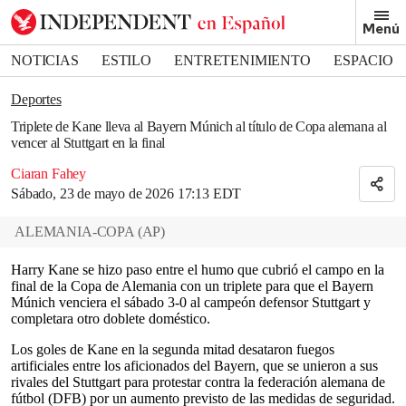
Removed from bookmarks
Menú
Close popover
Bookmark popover
NOTICIAS
ESTILO
ENTRETENIMIENTO
ESPACIO
DEPORTES
Deportes
Triplete de Kane lleva al Bayern Múnich al título de Copa alemana al
vencer al Stuttgart en la final
Ciaran Fahey
Sábado, 23 de mayo de 2026 17:13 EDT
ALEMANIA-COPA
(
AP
)
Harry Kane se hizo paso entre el humo que cubrió el campo en la
final de la Copa de Alemania con un triplete para que el Bayern
Múnich venciera el sábado 3-0 al campeón defensor Stuttgart y
completara otro doblete doméstico.
Los goles de Kane en la segunda mitad desataron fuegos
artificiales entre los aficionados del Bayern, que se unieron a sus
rivales del Stuttgart para protestar contra la federación alemana de
fútbol (DFB) por un aumento previsto de las medidas de seguridad.