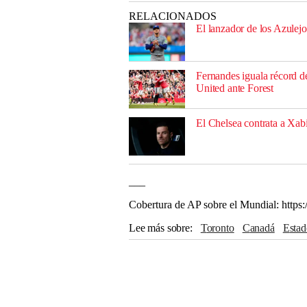
RELACIONADOS
El lanzador de los Azulejo
Fernandes iguala récord d
United ante Forest
El Chelsea contrata a Xab
___
Cobertura de AP sobre el Mundial: https
Lee más sobre
Toronto
Canadá
Esta
Costa de Marfil
Irak
FIFA
MLS
Co