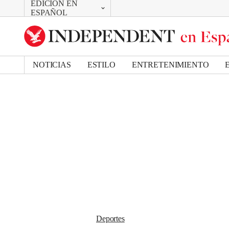
EDICIÓN EN
CAMBIAR
Removed from bookmarks
ESPAÑOL
Close popover
UK Edition
Bookmark popover
US Edition
NOTICIAS
ESTILO
ENTRETENIMIENTO
Deportes