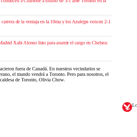
conducen a Charlotte a triunfo de 3-1 ante Toronto en la
 carrera de la ventaja en la 10ma y los Azulejps vencen 2-1
Madrid Xabi Alonso listo para asumir el cargo en Chelsea:
nacieron fuera de Canadá. En nuestros vecindarios se
rano, el mundo vendrá a Toronto. Pero para nosotros, el
lcaldesa de Toronto, Olivia Chow.
Lo