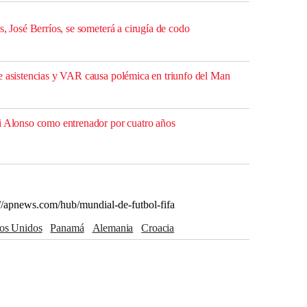
s, José Berríos, se someterá a cirugía de codo
e asistencias y VAR causa polémica en triunfo del Man
i Alonso como entrenador por cuatro años
://apnews.com/hub/mundial-de-futbol-fifa
dos Unidos
Panamá
Alemania
Croacia
nsejos