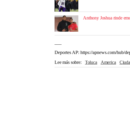
Anthony Joshua rinde emo
___
Deportes AP: https://apnews.com/hub/de
Lee más sobre
Toluca
America
Ciu
Tokio
Chivas
FIFA
River Plate