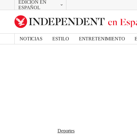
EDICIÓN EN
CAMBIAR
Removed from bookmarks
ESPAÑOL
Close popover
UK Edition
Bookmark popover
US Edition
NOTICIAS
ESTILO
ENTRETENIMIENTO
Deportes