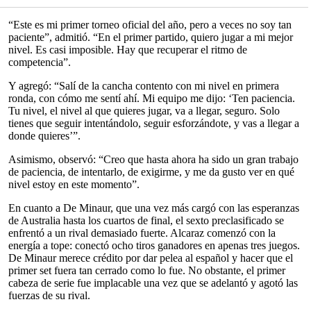
“Este es mi primer torneo oficial del año, pero a veces no soy tan
paciente”, admitió. “En el primer partido, quiero jugar a mi mejor
nivel. Es casi imposible. Hay que recuperar el ritmo de
competencia”.
Y agregó: “Salí de la cancha contento con mi nivel en primera
ronda, con cómo me sentí ahí. Mi equipo me dijo: ‘Ten paciencia.
Tu nivel, el nivel al que quieres jugar, va a llegar, seguro. Solo
tienes que seguir intentándolo, seguir esforzándote, y vas a llegar a
donde quieres’”.
Asimismo, observó: “Creo que hasta ahora ha sido un gran trabajo
de paciencia, de intentarlo, de exigirme, y me da gusto ver en qué
nivel estoy en este momento”.
En cuanto a De Minaur, que una vez más cargó con las esperanzas
de Australia hasta los cuartos de final, el sexto preclasificado se
enfrentó a un rival demasiado fuerte. Alcaraz comenzó con la
energía a tope: conectó ocho tiros ganadores en apenas tres juegos.
De Minaur merece crédito por dar pelea al español y hacer que el
primer set fuera tan cerrado como lo fue. No obstante, el primer
cabeza de serie fue implacable una vez que se adelantó y agotó las
fuerzas de su rival.