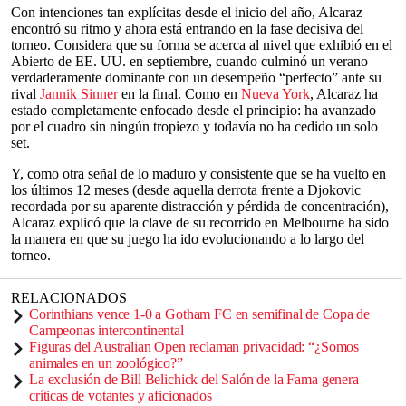
Con intenciones tan explícitas desde el inicio del año, Alcaraz
encontró su ritmo y ahora está entrando en la fase decisiva del
torneo. Considera que su forma se acerca al nivel que exhibió en el
Abierto de EE. UU. en septiembre, cuando culminó un verano
verdaderamente dominante con un desempeño “perfecto” ante su
rival
Jannik Sinner
en la final. Como en
Nueva York
, Alcaraz ha
estado completamente enfocado desde el principio: ha avanzado
por el cuadro sin ningún tropiezo y todavía no ha cedido un solo
set.
Y, como otra señal de lo maduro y consistente que se ha vuelto en
los últimos 12 meses (desde aquella derrota frente a Djokovic
recordada por su aparente distracción y pérdida de concentración),
Alcaraz explicó que la clave de su recorrido en Melbourne ha sido
la manera en que su juego ha ido evolucionando a lo largo del
torneo.
RELACIONADOS
Corinthians vence 1-0 a Gotham FC en semifinal de Copa de
Campeonas intercontinental
Figuras del Australian Open reclaman privacidad: “¿Somos
animales en un zoológico?”
La exclusión de Bill Belichick del Salón de la Fama genera
críticas de votantes y aficionados