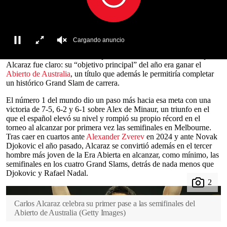
algunos de los más grandes de todos los tiempos, en algún
momento de su carrera,
Carlos Alcaraz
no logró dar el ancho en el
Abierto de tenis de Australia
. Después de conquistar Wimbledon,
Roland Garros
y el Abierto de EE. UU. (en total, dos veces
campeón en dichos
torneos
) antes de cumplir 22 años, el español
todavía no había logrado ir más allá de los cuartos de final en
00:00
00:18
Melbourne
en cuatro intentos previos. Al iniciar su nueva campaña,
0
Alcaraz fue claro: su “objetivo principal” del año era ganar el
seconds
Abierto de Australia
, un título que además le permitiría completar
of
un histórico Grand Slam de carrera.
0
seconds
El número 1 del mundo dio un paso más hacia esa meta con una
victoria de 7-5, 6-2 y 6-1 sobre Alex de Minaur, un triunfo en el
que el español elevó su nivel y rompió su propio récord en el
torneo al alcanzar por primera vez las semifinales en Melbourne.
Tras caer en cuartos ante
Alexander Zverev
en 2024 y ante Novak
Djokovic el año pasado, Alcaraz se convirtió además en el tercer
hombre más joven de la Era Abierta en alcanzar, como mínimo, las
semifinales en los cuatro Grand Slams, detrás de nada menos que
Djokovic y Rafael Nadal.
Carlos Alcaraz celebra su primer pase a las semifinales del
Abierto de Australia
(
Getty Images
)