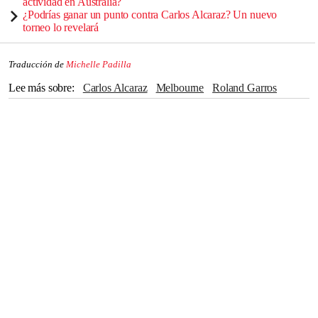
actividad en Australia?
¿Podrías ganar un punto contra Carlos Alcaraz? Un nuevo
torneo lo revelará
Traducción de
Michelle Padilla
Lee más sobre
Carlos Alcaraz
Melbourne
Roland Garros
Jannik Sinner
Alexander Zverev
Nueva York
Abierto de Australia
Tenis