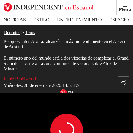
Removed from bookmarks
Menú
Close popover
Bookmark popover
NOTICIAS
ESTILO
ENTRETENIMIENTO
ESPACIO
DEPORTES
Deportes
Tenis
Por qué Carlos Alcaraz alcanzó su máximo rendimiento en el Abierto
de Australia
El número uno del mundo está a dos victorias de completar el Grand
Slam de su carrera tras una contundente victoria sobre Alex de
Minaur
Jamie Braidwood
Miércoles, 28 de enero de 2026 14:52 EST
Coco Gauff, frustrada tras la derrota en Australia, luego de que se
Coco Gauff frustrated as video of ‘private’ racket smash goes public after Australian Open defeat
difundiera video de su raquetazo en privado
Coco Gauff frustrated as video of ‘private’ racket smash goes public after Australian Open defeat Credit: TNT Sports
Read in English
Para un jugador cuya trayectoria lo pone en rumbo a codearse con