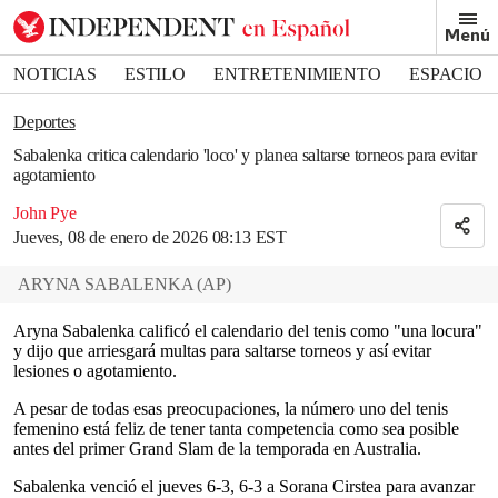
Removed from bookmarks
Menú
Close popover
Bookmark popover
NOTICIAS
ESTILO
ENTRETENIMIENTO
ESPACIO
DEPORTES
Deportes
Sabalenka critica calendario 'loco' y planea saltarse torneos para evitar
agotamiento
John Pye
Jueves, 08 de enero de 2026 08:13 EST
ARYNA SABALENKA
(
AP
)
Aryna Sabalenka calificó el calendario del tenis como "una locura"
y dijo que arriesgará multas para saltarse torneos y así evitar
lesiones o agotamiento.
A pesar de todas esas preocupaciones, la número uno del tenis
femenino está feliz de tener tanta competencia como sea posible
antes del primer Grand Slam de la temporada en Australia.
Sabalenka venció el jueves 6-3, 6-3 a Sorana Cirstea para avanzar