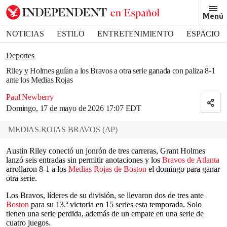
Removed from bookmarks
Menú
Close popover
Bookmark popover
NOTICIAS
ESTILO
ENTRETENIMIENTO
ESPACIO
DEPORTES
Deportes
Riley y Holmes guían a los Bravos a otra serie ganada con paliza 8-1
ante los Medias Rojas
Paul Newberry
Domingo, 17 de mayo de 2026 17:07 EDT
MEDIAS ROJAS BRAVOS
(
AP
)
Austin Riley conectó un jonrón de tres carreras, Grant Holmes
lanzó seis entradas sin permitir anotaciones y los
Bravos de Atlanta
arrollaron 8-1 a los
Medias Rojas de Boston
el domingo para ganar
otra serie.
Los Bravos, líderes de su división, se llevaron dos de tres ante
Boston
para su 13.ª victoria en 15 series esta temporada. Solo
tienen una serie perdida, además de un empate en una serie de
cuatro juegos.