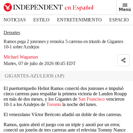
Removed from bookmarks
Menú
Close popover
Bookmark popover
NOTICIAS
ESTILO
ENTRETENIMIENTO
ESPACIO
DEPORTES
Deportes
Ramos pega 2 jonrones y remolca 5 carreras en triunfo de Gigantes
10-1 sobre Azulejos
Michael Wagaman
Martes, 07 de julio de 2026 00:45 EDT
GIGANTES-AZULEJOS
(
AP
)
El puertorriqueño Heliot Ramos conectó dos jonrones e impulsó
cinco carreras para respaldar la primera victoria de Landen Roupp
en más de dos meses, y los Gigantes de
San Francisco
vencieron
10-1 a los Azulejos de
Toronto
la noche del lunes.
El venezolano Víctor Bericoto añadió un doble de dos carreras.
Ramos, quien abrió el juego con un triple y anotó por un error,
conectó un jonrón de tres carreras ante el relevista Tommy Nance