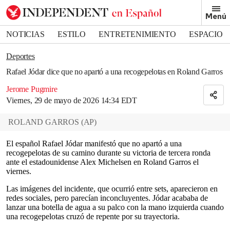
Removed from bookmarks
Menú
Close popover
Bookmark popover
NOTICIAS
ESTILO
ENTRETENIMIENTO
ESPACIO
DEPORTES
Deportes
Rafael Jódar dice que no apartó a una recogepelotas en Roland Garros
Jerome Pugmire
Viernes, 29 de mayo de 2026 14:34 EDT
ROLAND GARROS
(
AP
)
El español Rafael Jódar manifestó que no apartó a una
recogepelotas de su camino durante su victoria de tercera ronda
ante el estadounidense Alex Michelsen en Roland Garros el
viernes.
Las imágenes del incidente, que ocurrió entre sets, aparecieron en
redes sociales, pero parecían inconcluyentes. Jódar acababa de
lanzar una botella de agua a su palco con la mano izquierda cuando
una recogepelotas cruzó de repente por su trayectoria.