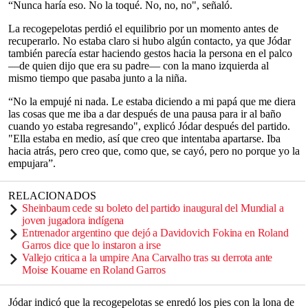
“Nunca haría eso. No la toqué. No, no, no", señaló.
La recogepelotas perdió el equilibrio por un momento antes de
recuperarlo. No estaba claro si hubo algún contacto, ya que Jódar
también parecía estar haciendo gestos hacia la persona en el palco
—de quien dijo que era su padre— con la mano izquierda al
mismo tiempo que pasaba junto a la niña.
“No la empujé ni nada. Le estaba diciendo a mi papá que me diera
las cosas que me iba a dar después de una pausa para ir al baño
cuando yo estaba regresando", explicó Jódar después del partido.
"Ella estaba en medio, así que creo que intentaba apartarse. Iba
hacia atrás, pero creo que, como que, se cayó, pero no porque yo la
empujara”.
RELACIONADOS
Sheinbaum cede su boleto del partido inaugural del Mundial a
joven jugadora indígena
Entrenador argentino que dejó a Davidovich Fokina en Roland
Garros dice que lo instaron a irse
Vallejo critica a la umpire Ana Carvalho tras su derrota ante
Moise Kouame en Roland Garros
Jódar indicó que la recogepelotas se enredó los pies con la lona de