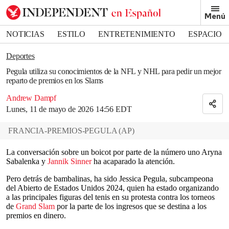
Removed from bookmarks
Menú
Close popover
Bookmark popover
NOTICIAS
ESTILO
ENTRETENIMIENTO
ESPACIO
DEPORTES
Deportes
Pegula utiliza su conocimientos de la NFL y NHL para pedir un mejor
reparto de premios en los Slams
Andrew Dampf
Lunes, 11 de mayo de 2026 14:56 EDT
FRANCIA-PREMIOS-PEGULA
(
AP
)
La conversación sobre un boicot por parte de la número uno Aryna
Sabalenka y
Jannik Sinner
ha acaparado la atención.
Pero detrás de bambalinas, ha sido Jessica Pegula, subcampeona
del Abierto de Estados Unidos 2024, quien ha estado organizando
a las principales figuras del tenis en su protesta contra los torneos
de
Grand Slam
por la parte de los ingresos que se destina a los
premios en dinero.