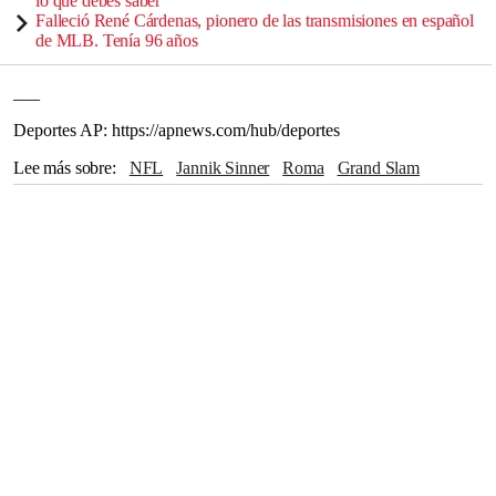
lo que debes saber
Falleció René Cárdenas, pionero de las transmisiones en español
de MLB. Tenía 96 años
___
Deportes AP: https://apnews.com/hub/deportes
Lee más sobre
NFL
Jannik Sinner
Roma
Grand Slam
Wimbledon
Buffalo
París
ATP
Italia
Naomi Osaka