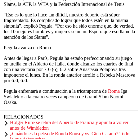
Slams, la ATP, la WTA y la Federación Internacional de Tenis.
“Eso es lo que lo hace tan difícil, nuestro deporte está súper
fragmentado. Es complicado lograr que todos estén en la misma
sintonía”, explicó Pegula. “Por eso ha sido enorme que, de verdad,
los 10 mejores hombres y mujeres se unan. Espero que eso llame la
atención de los Slams”.
Pegula avanza en Roma
Antes de llegar a París, Pegula ha estado perfeccionando su juego
en arcilla en el Abierto de Italia, donde alcanzó los cuartos de final
con una victoria por 7-6 (6), 6-2 sobre Anastasia Potapova tras
imponerse el lunes. En la ronda anterior arrolló a Rebeka Masarova
por 6-0, 6-0.
Pegula enfrentará a continuación a la tricampeona de
Roma
Iga
Swiatek o a la cuatro veces campeona de Grand Slam Naomi
Osaka.
RELACIONADOS
Holger Rune se retira del Abierto de Francia y apunta a volver
antes de Wimbledon
¿Cuándo es la pelea de Ronda Rousey vs. Gina Carano? Todo