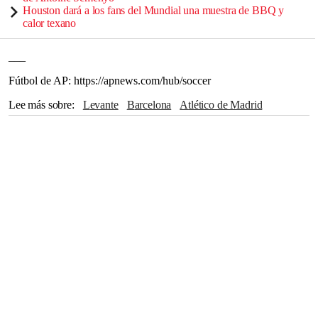
Houston dará a los fans del Mundial una muestra de BBQ y
calor texano
___
Fútbol de AP: https://apnews.com/hub/soccer
Lee más sobre
Levante
Barcelona
Atlético de Madrid
España
Antoine Griezmann
Real Madrid
Madrid
Sevilla
Fútbol
Valencia
Kylian Mbappé
Robert Lewandowski