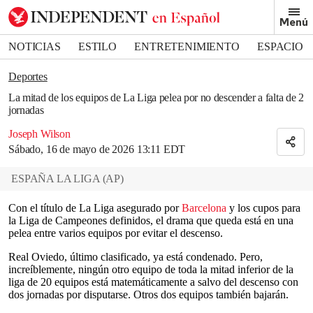
Removed from bookmarks
Menú
Close popover
Bookmark popover
NOTICIAS
ESTILO
ENTRETENIMIENTO
ESPACIO
DEPORTES
Deportes
La mitad de los equipos de La Liga pelea por no descender a falta de 2
jornadas
Joseph Wilson
Sábado, 16 de mayo de 2026 13:11 EDT
ESPAÑA LA LIGA
(
AP
)
Con el título de La Liga asegurado por
Barcelona
y los cupos para
la Liga de Campeones definidos, el drama que queda está en una
pelea entre varios equipos por evitar el descenso.
Real Oviedo, último clasificado, ya está condenado. Pero,
increíblemente, ningún otro equipo de toda la mitad inferior de la
liga de 20 equipos está matemáticamente a salvo del descenso con
dos jornadas por disputarse. Otros dos equipos también bajarán.