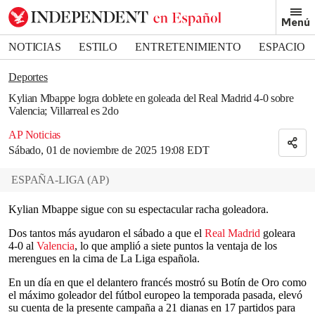
Removed from bookmarks
Menú
Close popover
Bookmark popover
NOTICIAS
ESTILO
ENTRETENIMIENTO
ESPACIO
DEPORTES
Deportes
Kylian Mbappe logra doblete en goleada del Real Madrid 4-0 sobre
Valencia; Villarreal es 2do
AP Noticias
Sábado, 01 de noviembre de 2025 19:08 EDT
ESPAÑA-LIGA
(
AP
)
Kylian Mbappe sigue con su espectacular racha goleadora.
Dos tantos más ayudaron el sábado a que el
Real Madrid
goleara
4-0 al
Valencia
, lo que amplió a siete puntos la ventaja de los
merengues en la cima de La Liga española.
En un día en que el delantero francés mostró su Botín de Oro como
el máximo goleador del fútbol europeo la temporada pasada, elevó
su cuenta de la presente campaña a 21 dianas en 17 partidos para