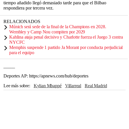
tiempo añadido llegó demasiado tarde para que el Bilbao
respondiera por tercera vez.
RELACIONADOS
Múnich será sede de la final de la Champions en 2028.
Wembley y Camp Nou compiten por 2029
Kahlina ataja penal decisivo y Charlotte fuerza el Juego 3 contra
NYCFC
Memphis suspende 1 partido Ja Morant por conducta perjudicial
para el equipo
_____
Deportes AP: https://apnews.com/hub/deportes
Lee más sobre
Kylian Mbappé
Villarreal
Real Madrid
Madrid
Valencia
Atlético de Madrid
Balón de Oro
Barcelona
Sevilla
España