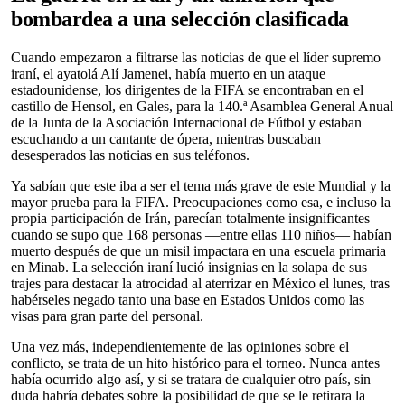
bombardea a una selección clasificada
Cuando empezaron a filtrarse las noticias de que el líder supremo
iraní, el ayatolá Alí Jamenei, había muerto en un ataque
estadounidense, los dirigentes de la FIFA se encontraban en el
castillo de Hensol, en Gales, para la 140.ª Asamblea General Anual
de la Junta de la Asociación Internacional de Fútbol y estaban
escuchando a un cantante de ópera, mientras buscaban
desesperados las noticias en sus teléfonos.
Ya sabían que este iba a ser el tema más grave de este Mundial y la
mayor prueba para la FIFA. Preocupaciones como esa, e incluso la
propia participación de Irán, parecían totalmente insignificantes
cuando se supo que 168 personas —entre ellas 110 niños— habían
muerto después de que un misil impactara en una escuela primaria
en Minab. La selección iraní lució insignias en la solapa de sus
trajes para destacar la atrocidad al aterrizar en México el lunes, tras
habérseles negado tanto una base en Estados Unidos como las
visas para gran parte del personal.
Una vez más, independientemente de las opiniones sobre el
conflicto, se trata de un hito histórico para el torneo. Nunca antes
había ocurrido algo así, y si se tratara de cualquier otro país, sin
duda habría debates sobre la posibilidad de que se le retirara la