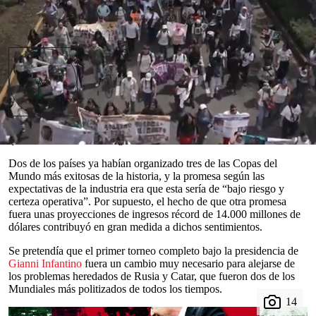
Read in English
eses antes de que diera inicio la
Copa Mundial
2026
, altos cargos de la
FIFA
ya se habían dado
cuenta de que la planificación no había ido
M
“como se esperaba”. Y eso es mucho decir.
Cuando se confirmó la organización conjunta de
Canadá, México y
Estados Unidos
allá por 2018,
al fin y al cabo, el consenso general en los círculos futbolísticos era
que se sentía como un regreso a lo “familiar”.
0
seconds
Dos de los países ya habían organizado tres de las Copas del
of
Mundo más exitosas de la historia, y la promesa según las
0
expectativas de la industria era que esta sería de “bajo riesgo y
seconds
certeza operativa”. Por supuesto, el hecho de que otra promesa
fuera unas proyecciones de ingresos récord de 14.000 millones de
dólares contribuyó en gran medida a dichos sentimientos.
Se pretendía que el primer torneo completo bajo la presidencia de
Gianni Infantino
fuera un cambio muy necesario para alejarse de
los problemas heredados de Rusia y Catar, que fueron dos de los
Mundiales más politizados de todos los tiempos.