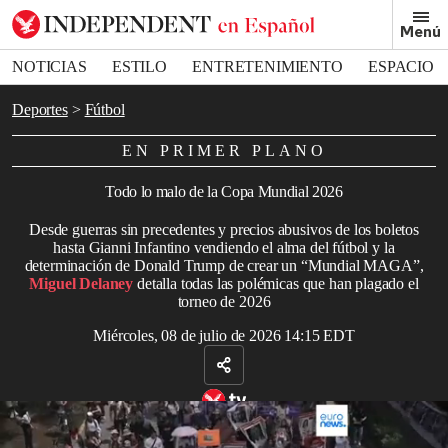
Removed from bookmarks
Menú
Close popover
Bookmark popover
NOTICIAS
ESTILO
ENTRETENIMIENTO
ESPACIO
DEPORTES
Deportes
Fútbol
EN PRIMER PLANO
Todo lo malo de la Copa Mundial 2026
Desde guerras sin precedentes y precios abusivos de los boletos
hasta Gianni Infantino vendiendo el alma del fútbol y la
determinación de Donald Trump de crear un “Mundial MAGA”,
Miguel Delaney
detalla todas las polémicas que han plagado el
torneo de 2026
Miércoles, 08 de julio de 2026 14:15 EDT
México inaugura el Mundial 2026 entre protestas por sus 130.000
desaparecidos