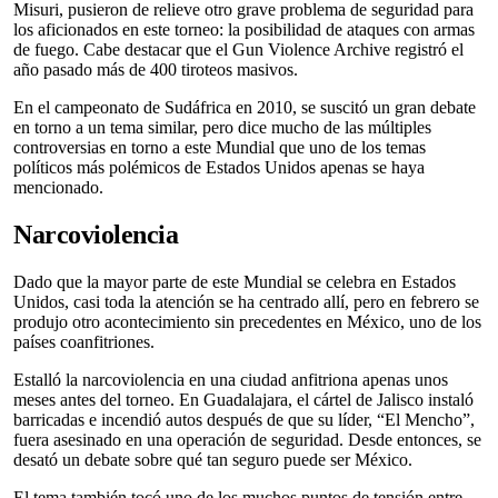
Misuri, pusieron de relieve otro grave problema de seguridad para
los aficionados en este torneo: la posibilidad de ataques con armas
de fuego. Cabe destacar que el Gun Violence Archive registró el
año pasado más de 400 tiroteos masivos.
En el campeonato de Sudáfrica en 2010, se suscitó un gran debate
en torno a un tema similar, pero dice mucho de las múltiples
controversias en torno a este Mundial que uno de los temas
políticos más polémicos de Estados Unidos apenas se haya
mencionado.
Narcoviolencia
Dado que la mayor parte de este Mundial se celebra en Estados
Unidos, casi toda la atención se ha centrado allí, pero en febrero se
produjo otro acontecimiento sin precedentes en México, uno de los
países coanfitriones.
Estalló la narcoviolencia en una ciudad anfitriona apenas unos
meses antes del torneo. En Guadalajara, el cártel de Jalisco instaló
barricadas e incendió autos después de que su líder, “El Mencho”,
fuera asesinado en una operación de seguridad. Desde entonces, se
desató un debate sobre qué tan seguro puede ser México.
El tema también tocó uno de los muchos puntos de tensión entre