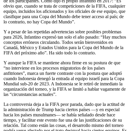
de los participantes. Como dijo el propio Infantino en 2017: “Es
obvio que, cuando se trata de competiciones de la FIFA, cualquier
equipo, incluidos los aficionados y los oficiales de ese equipo, que
clasifique para una Copa del Mundo debe tener acceso al país; de
lo contrario, no hay Copa del Mundo”.
Y a pesar de las repetidas advertencias sobre posibles problemas
para 2026, Infantino expresó tan solo el año pasado: “Hay muchos
conceptos erróneos circulando. Todos serán bienvenidos en
Canadá, México y Estados Unidos para la Copa del Mundo de la
FIFA del próximo año”. Ha sido todo lo contrario.
Y aunque la FIFA se mantiene ahora firme en su postura de que
“no interviene en los procesos migratorios de los países
anfitriones”, marca un fuerte contraste con la postura que adoptó
cuando Indonesia denegó la entrada al equipo israelí para la Copa
Mundial sub-20 de 2023. A Indonesia se le retiró de inmediato la
organización del torneo, y la FIFA se limitó a hablar vagamente de
las “circunstancias actuales”.
La controversia deja a la FIFA peor parada, dado que la actitud de
la administración de Trump hacia ciertos países —y en especial
hacia los países musulmanes— se había señalado desde hace
tiempo, y facilitar este evento fue una de las justificaciones de su
relación. Tal como están las cosas, el desarrollo mismo del torneo
podría verse afectado por el trato desigual hacia ciertos equipos. Es