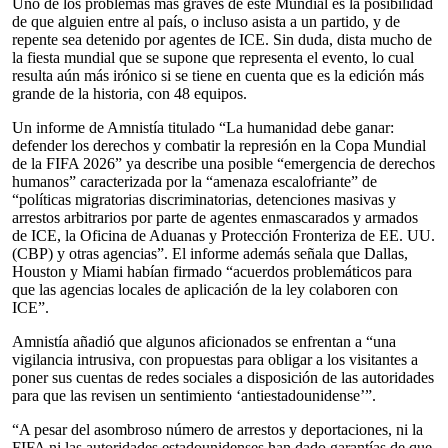
Uno de los problemas más graves de este Mundial es la posibilidad
de que alguien entre al país, o incluso asista a un partido, y de
repente sea detenido por agentes de ICE. Sin duda, dista mucho de
la fiesta mundial que se supone que representa el evento, lo cual
resulta aún más irónico si se tiene en cuenta que es la edición más
grande de la historia, con 48 equipos.
Un informe de Amnistía titulado “La humanidad debe ganar:
defender los derechos y combatir la represión en la Copa Mundial
de la FIFA 2026” ya describe una posible “emergencia de derechos
humanos” caracterizada por la “amenaza escalofriante” de
“políticas migratorias discriminatorias, detenciones masivas y
arrestos arbitrarios por parte de agentes enmascarados y armados
de ICE, la Oficina de Aduanas y Protección Fronteriza de EE. UU.
(CBP) y otras agencias”. El informe además señala que Dallas,
Houston y Miami habían firmado “acuerdos problemáticos para
que las agencias locales de aplicación de la ley colaboren con
ICE”.
Amnistía añadió que algunos aficionados se enfrentan a “una
vigilancia intrusiva, con propuestas para obligar a los visitantes a
poner sus cuentas de redes sociales a disposición de las autoridades
para que las revisen un sentimiento ‘antiestadounidense’”.
“A pesar del asombroso número de arrestos y deportaciones, ni la
FIFA ni las autoridades estadounidenses han dado garantías de que