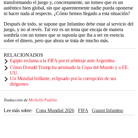
transformando el juego y, concretamente, un torneo que es un
auténtico bien global, sin que aparentemente nadie pueda oponerse
ni hacer nada al respecto. ¿Cómo hemos llegado a esta situación?
Después de todo, se supone que Infantino debe estar al servicio del
juego, y no al revés. Tal vez es un tema que encaja de manera
sombría con un torneo que se suponía que iba a ser en esencia
sobre el dinero, pero que ahora se trata de mucho más.
RELACIONADOS
Egipto reclama a la FIFA por el arbitraje ante Argentina
Cómo Donald Trump ha arruinado la Copa del Mundo y a EE.
UU.
Un Mundial brillante, eclipsado por la corrupción de sus
dirigentes
Traducción de
Michelle Padilla
Lee más sobre
Copa Mundial 2026
FIFA
Gianni Infantino
Donald Trump
Fútbol
Estados Unidos
dinero
migración
Inmigrantes
ICE
Desaparición
Manifestaciones
Derechos Humanos
discapacitados
Irán
Guerras
Qatar
MAGA
Republicanos