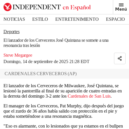
Removed from bookmarks
Menú
Close popover
Bookmark popover
NOTICIAS
ESTILO
ENTRETENIMIENTO
ESPACIO
DEPORTES
Deportes
El lanzador de los Cerveceros José Quintana se somete a una
resonancia tras lesión
Steve Megargee
Domingo, 14 de septiembre de 2025 21:28 EDT
CARDENALES CERVECEROS
(
AP
)
El lanzador de los Cerveceros de Milwaukee, José Quintana, se
lesionó la pantorrilla al final de su aparición de cuatro entradas en
la derrota del domingo 3-2 ante los
Cardenales de San Luis
.
El manager de los Cerveceros, Pat Murphy, dijo después del juego
que el zurdo de 36 años había salido con protección en el pie y
estaba sometiéndose a una resonancia magnética.
"Eso es alarmante, con lo lesionados que ya estamos en el bullpen