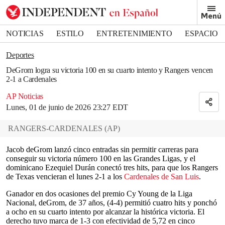
Removed from bookmarks
Menú
Close popover
Bookmark popover
NOTICIAS
ESTILO
ENTRETENIMIENTO
ESPACIO
DEPORTES
Deportes
DeGrom logra su victoria 100 en su cuarto intento y Rangers vencen
2-1 a Cardenales
AP Noticias
Lunes, 01 de junio de 2026 23:27 EDT
RANGERS-CARDENALES
(
AP
)
Jacob deGrom lanzó cinco entradas sin permitir carreras para
conseguir su victoria número 100 en las Grandes Ligas, y el
dominicano Ezequiel Durán conectó tres hits, para que los Rangers
de Texas vencieran el lunes 2-1 a los
Cardenales de San Luis
.
Ganador en dos ocasiones del premio Cy Young de la Liga
Nacional, deGrom, de 37 años, (4-4) permitió cuatro hits y ponchó
a ocho en su cuarto intento por alcanzar la histórica victoria. El
derecho tuvo marca de 1-3 con efectividad de 5,72 en cinco