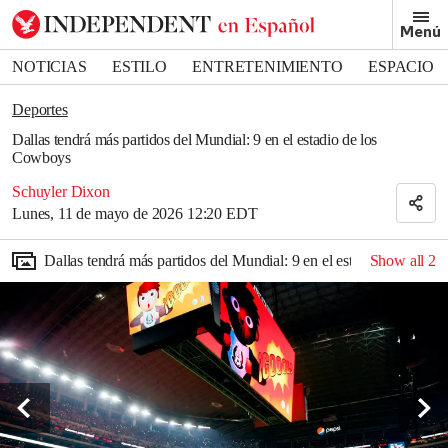
Removed from bookmarks
Menú
Close popover
Bookmark popover
NOTICIAS
ESTILO
ENTRETENIMIENTO
ESPACIO
DEPORTES
Deportes
Dallas tendrá más partidos del Mundial: 9 en el estadio de los
Cowboys
Schuyler Dixon
Lunes, 11 de mayo de 2026 12:20 EDT
Dallas tendrá más partidos del Mundial: 9 en el estadio de los C
Show all
2