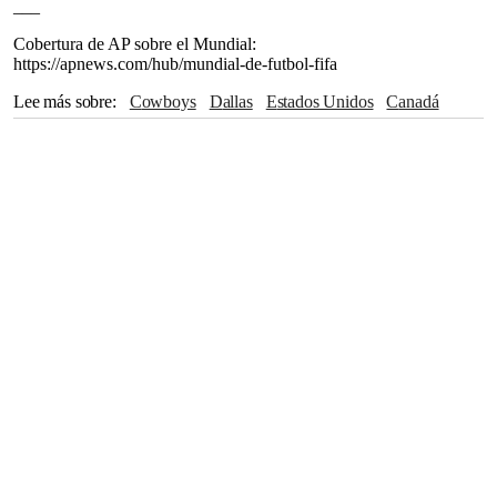
___
Cobertura de AP sobre el Mundial:
https://apnews.com/hub/mundial-de-futbol-fifa
Lee más sobre
Cowboys
Dallas
Estados Unidos
Canadá
México
Argentina
Holanda
Inglaterra
Japón
Consejos
Europa