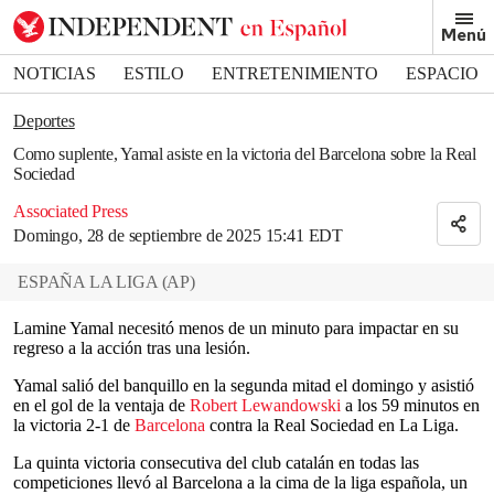
Removed from bookmarks
Menú
Close popover
Bookmark popover
NOTICIAS
ESTILO
ENTRETENIMIENTO
ESPACIO
DEPORTES
Deportes
Como suplente, Yamal asiste en la victoria del Barcelona sobre la Real
Sociedad
Associated Press
Domingo, 28 de septiembre de 2025 15:41 EDT
ESPAÑA LA LIGA
(
AP
)
Lamine Yamal necesitó menos de un minuto para impactar en su
regreso a la acción tras una lesión.
Yamal salió del banquillo en la segunda mitad el domingo y asistió
en el gol de la ventaja de
Robert Lewandowski
a los 59 minutos en
la victoria 2-1 de
Barcelona
contra la Real Sociedad en La Liga.
La quinta victoria consecutiva del club catalán en todas las
competiciones llevó al Barcelona a la cima de la liga española, un