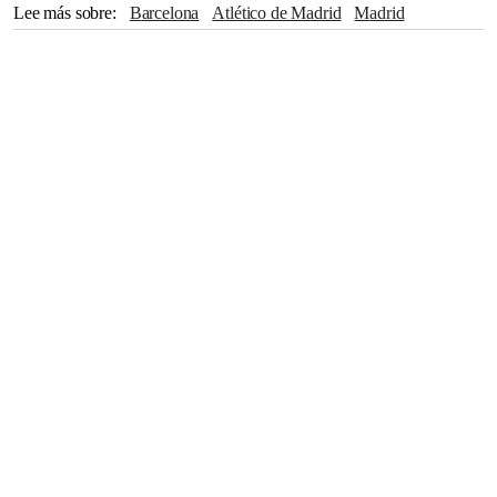
Lee más sobre
Barcelona
Atlético de Madrid
Madrid
Robert Lewandowski
Celta de Vigo
Paris Saint-Germain
Balón de Oro
España
País Vasco
Sevilla