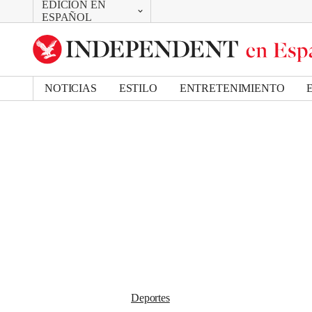
EDICIÓN EN
CAMBIAR
Removed from bookmarks
ESPAÑOL
Close popover
UK Edition
Bookmark popover
US Edition
NOTICIAS
ESTILO
ENTRETENIMIENTO
Deportes