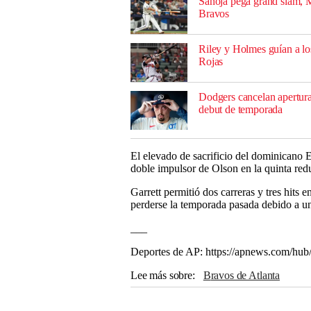
Sanoja pega grand slam, M
Bravos
Riley y Holmes guían a los
Rojas
Dodgers cancelan apertur
debut de temporada
El elevado de sacrificio del dominicano E
doble impulsor de Olson en la quinta redu
Garrett permitió dos carreras y tres hits e
perderse la temporada pasada debido a un
___
Deportes de AP: https://apnews.com/hub
Lee más sobre
Bravos de Atlanta