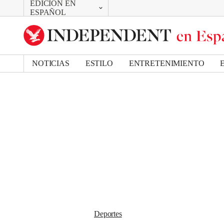
EDICIÓN EN
CAMBIAR
Removed from bookmarks
ESPAÑOL
Close popover
UK Edition
Bookmark popover
US Edition
NOTICIAS
ESTILO
ENTRETENIMIENTO
Deportes