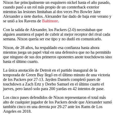
Nixon fue principalmente un esquinero nickel hasta el año pasado,
cuando pasó a un rol más propio de un cornterback exterior
mientras las lesiones limitaban al dos veces Pro Bowler Jaire
Alexander a siete duelos. Alexander fue dado de baja este verano y
se unió a los Ravens de
Baltimore
.
Con la salida de Alexander, los Packers (2-0) necesitaban que
alguien asumiera el papel de cubrir al mejor receptor del rival cada
semana. Nixon quería ser ese tipo y no dudó en comunicarlo.
Nixon, de 28 años, ha respaldado esa confianza hasta ahora
mientras juega un papel vital en una defensiva que no ha permitido
que ninguno de sus dos primeros oponentes anote touchdowns sino
hasta el último cuarto.
La única anotación de Detroit en el partido inaugural de la
temporada de Green Bay llegó en el último minuto de una victoria
de los Packers por 27-13. Jayden Daniels completó pases de
touchdown a Zach Ertz y Deebo Samuel en el último cuarto el
jueves, pero lanzó solo para 200 yardas en 42 intentos de pase.
Los cinco pases defendidos de Nixon representaron el total más
alto de cualquier jugador de los Packers desde que Alexander sumó
también cinco en una derrota por 29-27 ante los Rams de Los
Angeles en 2018.