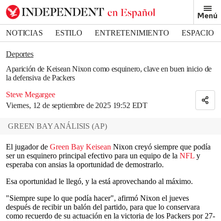
Removed from bookmarks
Menú
Close popover
Bookmark popover
NOTICIAS
ESTILO
ENTRETENIMIENTO
ESPACIO
DEPORTES
Deportes
Aparición de Keisean Nixon como esquinero, clave en buen inicio de
la defensiva de Packers
Steve Megargee
Viernes, 12 de septiembre de 2025 19:52 EDT
GREEN BAY ANÁLISIS
(
AP
)
El jugador de
Green Bay Keisean
Nixon creyó siempre que podía
ser un esquinero principal efectivo para un equipo de la
NFL
y
esperaba con ansias la oportunidad de demostrarlo.
Esa oportunidad le llegó, y la está aprovechando al máximo.
"Siempre supe lo que podía hacer", afirmó Nixon el jueves
después de recibir un balón del partido, para que lo conservara
como recuerdo de su actuación en la victoria de los Packers por 27-