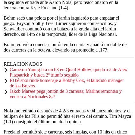
la segunda entrada ante Aaron Nola, pero reaccionaron en la
tercera contra Kyle Freeland (1-4).
Bohm sacó una pelota por el jardín izquierdo para empatar el
juego. Bryson Stott y Trea Turner siguieron con sencillos, y
Schwarber continuó con un batazo a la grada alta del jardín
derecho, su 14to de la temporada, líder de la Liga Nacional.
Bohm volvió a conectar jonrón en la cuarta y añadió un doble de
dos carreras en la octava, elevando su promedio a .177.
RELACIONADOS
Cameron Young tira un 63 en Quail Hollow; queda a 2 de Alex
Fitzpatrick y busca 2º triunfo seguido
El béisbol rinde homenaje a Bobby Cox, el fallecido mánager
de los Bravos
Jakob Marsee pega jonrón de 3 carreras; Marlins remontan y
vencen a Nacionales 8-7
Nola fue retirado después de 4 2/3 entradas y 94 lanzamientos, y el
bullpen de los Filis no permitió hits el resto del camino. Tim Mayza
(1-1) consiguió el último out de la quinta.
Freeland permitió siete carreras, seis limpias, con 10 hits en cinco