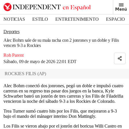
Removed from bookmarks
Menú
Close popover
Bookmark popover
NOTICIAS
ESTILO
ENTRETENIMIENTO
ESPACIO
DEPORTES
Deportes
Alec Bohm sale de su mala racha con 2 jonrones y un doble y Filis
vencen 9-3 a Rockies
Rob Parent
Sábado, 09 de mayo de 2026 22:01 EDT
ROCKIES FILIS
(
AP
)
Alec Bohm conectó dos jonrones, pegó un doble e impulsó cuatro
carreras en su regreso tras pasar dos juegos en la banca, Kyle
Schwarber bateó un jonrón de tres carreras y los Filis de Filadelfia
vencieron la noche del sábado 9-3 a los Rockies de Colorado.
Trea Turner sumó cuatro hits por los Filis, que mejoraron a 9-3
bajo el mando del mánager interino Don Mattingly.
Los Filis se vieron abajo por el jonrón del boricua Willi Castro en