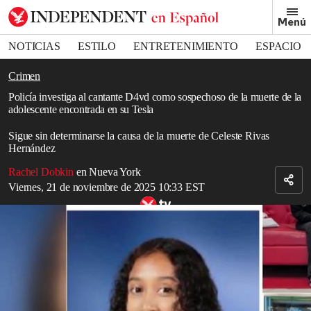
Removed from bookmarks
Menú
Close popover
Bookmark popover
NOTICIAS
ESTILO
ENTRETENIMIENTO
ESPACIO
DEPORTES
Crimen
Policía investiga al cantante D4vd como sospechoso de la muerte de la
adolescente encontrada en su Tesla
Sigue sin determinarse la causa de la muerte de Celeste Rivas
Hernández
Rachel Dobkin
en Nueva York
Viernes, 21 de noviembre de 2025 10:33 EST
El cantante D4vd es “considerado sospechoso” de la muerte de una
adolescente
Read in English
El cantante
D4vd
está siendo considerado sospechoso de la muerte
de una adolescente encontrada en un
Tesla
registrado a su nombre,