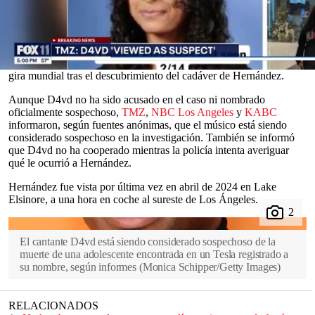
según informes.
Celeste Rivas
Hernández, de 15 años, fue encontrada muerta en el
maletero del Tesla en un estacionamiento de
Los Ángeles
a
principios de septiembre, tras denuncias por un olor fétido. D4vd,
cuyo verdadero nombre es David Anthony Burke, interrumpió su
0
gira mundial tras el descubrimiento del cadáver de Hernández.
seconds
of
Aunque D4vd no ha sido acusado en el caso ni nombrado
0
oficialmente sospechoso,
TMZ
,
NBC Los Angeles
y
KABC
seconds
informaron, según fuentes anónimas, que el músico está siendo
considerado sospechoso en la investigación. También se informó
que D4vd no ha cooperado mientras la policía intenta averiguar
qué le ocurrió a Hernández.
Hernández fue vista por última vez en abril de 2024 en Lake
Elsinore, a una hora en coche al sureste de Los Ángeles.
El cantante D4vd está siendo considerado sospechoso de la
muerte de una adolescente encontrada en un Tesla registrado a
su nombre, según informes
(
Monica Schipper/Getty Images
)
RELACIONADOS