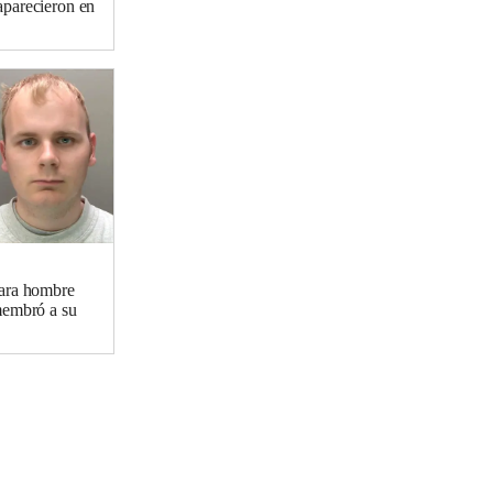
aparecieron en
ara hombre
membró a su