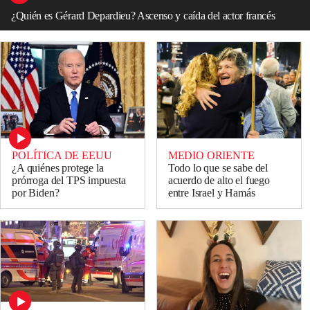
¿Quién es Gérard Depardieu? Ascenso y caída del actor francés
POLÍTICA DE EEUU
MEDIO ORIENTE
¿A quiénes protege la
Todo lo que se sabe del
prórroga del TPS impuesta
acuerdo de alto el fuego
por Biden?
entre Israel y Hamás