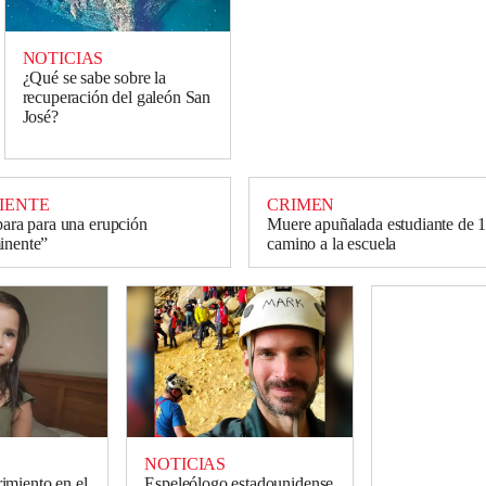
NOTICIAS
¿Qué se sabe sobre la
recuperación del galeón San
José?
IENTE
CRIMEN
epara para una erupción
Muere apuñalada estudiante de 
inente”
camino a la escuela
NOTICIAS
imiento en el
Espeleólogo estadounidense