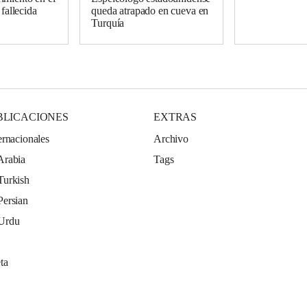
 fallecida
queda atrapado en cueva en
Turquía
BLICACIONES
EXTRAS
ernacionales
Archivo
Arabia
Tags
Turkish
Persian
 Urdu
ta