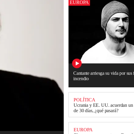
EUROPA
Cantante arriesga su vida por sus 
incendio
POLÍTICA
Ucrania y EE. UU. acuerdan un a
de 30 días, ¿qué pasará?
EUROPA