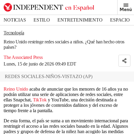
Removed from bookmarks
Menú
Close popover
Bookmark popover
NOTICIAS
ESTILO
ENTRETENIMIENTO
ESPACIO
DEPORTES
Tecnología
Reino Unido restringe redes sociales a niños. ¿Qué han hecho otros
países?
The Associated Press
Lunes, 15 de junio de 2026 09:49 EDT
REDES SOCIALES-NIÑOS-VISTAZO
(
AP
)
Reino Unido
acaba de anunciar que los menores de 16 años ya no
podrán utilizar una serie de aplicaciones de redes sociales, entre
ellas Snapchat,
TikTok
y YouTube, una decisión destinada a
proteger a los jóvenes de contenidos dañinos y del exceso de
tiempo frente a la pantalla.
De esta forma, el país se suma a un movimiento internacional para
restringir el acceso a las redes sociales basado en la edad. Algunos
padres y grupos de defensa de la niñez han acogido las medidas