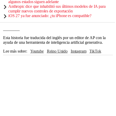
algunos estados siguen adelante
Anthropic dice que inhabilitó sus últimos modelos de IA para
cumplir nuevos controles de exportación
iOS 27 ya fue anunciado: ¿tu iPhone es compatible?
________
Esta historia fue traducida del inglés por un editor de AP con la
ayuda de una herramienta de inteligencia artificial generativa.
Lee más sobre
Youtube
Reino Unido
Instagram
TikTok
Malasia
Londres
Australia
Indonesia
Roblox
Twitch
Reddit
Canadá
Brasil
Tailandia
Grecia
Dinamarca
España
Francia