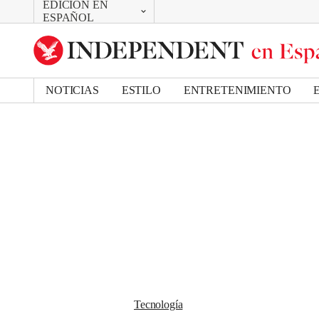
EDICIÓN EN
CAMBIAR
Removed from bookmarks
ESPAÑOL
Close popover
UK Edition
Bookmark popover
US Edition
NOTICIAS
ESTILO
ENTRETENIMIENTO
Tecnología