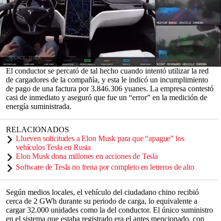
supercargador de la firma de autos californiana, propiedad del
magnate estadounidense,
Elon Musk
.
El hecho se viralizó en la red social Weibo, luego de que la persona
afectada compartiera las capturas de pantalla de la aplicación de
Tesla, la cual indicaba la exorbitante cuenta que, desde luego, se
rehusó a pagar.
0
El conductor se percató de tal hecho cuando intentó utilizar la red
seconds
de cargadores de la compañía, y esta le indicó un incumplimiento
of
de pago de una factura por 3.846.306 yuanes. La empresa contestó
0
casi de inmediato y aseguró que fue un “error” en la medición de
seconds
energía suministrada.
RELACIONADOS
Llueven solicitudes a Elon Musk para que “apague” los
vehículos Tesla en Rusia
Elon Musk dona millones en acciones de Tesla
Software de Tesla no frena por completo en letreros de alto
Según medios locales, el vehículo del ciudadano chino recibió
cerca de 2 GWh durante su periodo de carga, lo equivalente a
cargar 32.000 unidades como la del conductor. El único suministro
en el sistema que estaba registrado era el antes mencionado, con