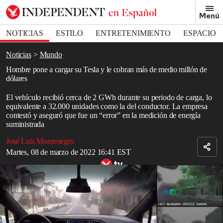
Removed from bookmarks
Menú
Close popover
Bookmark popover
NOTICIAS
ESTILO
ENTRETENIMIENTO
ESPACIO
DEPORTES
Noticias
Mundo
Hombre pone a cargar su Tesla y le cobran más de medio millón de
dólares
El vehículo recibió cerca de 2 GWh durante su periodo de carga, lo
equivalente a 32.000 unidades como la del conductor. La empresa
contestó y aseguró que fue un “error” en la medición de energía
suministrada
José Luis Montenegro
Martes, 08 de marzo de 2022 16:41 EST
Tesla Model X: 1 Month Later
Un ciudadano de China se llevó una gran sorpresa cuando recibió
una factura por 3,8 millones de yuanes, más de medio millón de
dólares, por suministrar energía a su Tesla Model 3 en un