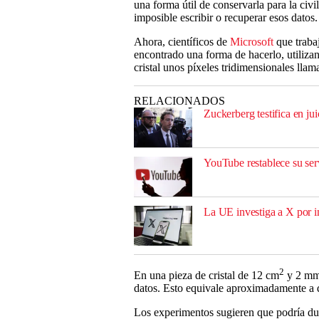
una forma útil de conservarla para la civi
imposible escribir o recuperar esos datos.
Ahora, científicos de
Microsoft
que traba
encontrado una forma de hacerlo, utilizand
cristal unos píxeles tridimensionales llam
RELACIONADOS
Zuckerberg testifica en jui
YouTube restablece su serv
La UE investiga a X por 
2
En una pieza de cristal de 12 cm
y 2 mm 
datos. Esto equivale aproximadamente a d
Los experimentos sugieren que podría du