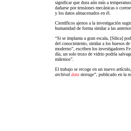
significar que dura aún más a temperatur
dañarse por tensiones mecánicas o corroe
y los datos almacenados en él.
Científicos ajenos a la investigación sugi
humanidad de forma similar a las anterio
“Si se implanta a gran escala, [Silica] po
del conocimiento, similar a los huesos de
moderno”, escriben los investigadores F
día, un solo trozo de vidrio podría salva
milenios”.
El trabajo se recoge en un nuevo artículo,
archival
data
storage
”, publicado en la r