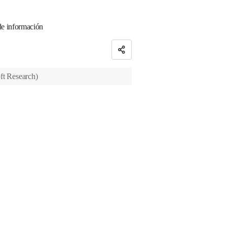
 de información
ft Research
)