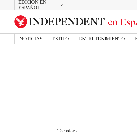
EDICIÓN EN
CAMBIAR
Removed from bookmarks
ESPAÑOL
Close popover
UK Edition
Bookmark popover
US Edition
NOTICIAS
ESTILO
ENTRETENIMIENTO
Tecnología