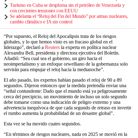
Turismo en Cuba se desploma sin el petróleo de Venezuela y
con crecientes tensiones con EEUU
Se adelanta el “Reloj del Fin del Mundo” por armas nucleares,
cambio climático e IA sin control
“Por supuesto, el Reloj del Apocalipsis trata de los riesgos
globales, y lo que hemos visto es un fracaso global en el
liderazgo”, declaró a
Reuters
la experta en política nuclear
Alexandra Bell, presidenta y directora ejecutiva del Boletín.
Añadió: “Sea cual sea el gobierno, un giro hacia el
neoimperialismo y un enfoque orwelliano de la gobernanza solo
servirán para empujar el reloj hacia la medianoche”.
El año pasado, los expertos habían pasado el reloj de 90 a 89
segundos. Dijeron entonces que la medida pretendía enviar una
“señal contundente: Dado que el mundo está ya peligrosamente
cerca del precipicio, un movimiento de incluso un solo segundo
debe tomarse como una indicación de peligro extremo y una
advertencia inequívoca de que cada segundo de retraso en invertir
el rumbo aumenta la probabilidad de un desastre global”.
Esta vez se ha movido cuatro segundos.
“En términos de riesgos nucleares, nada en 2025 se movió en la