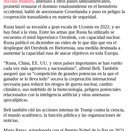
Nicolás Maduro
, amenazó a otros países latinoamericanos,
prometió restaurar el dominio estadounidense en el hemisferio
occidental, habló de anexionarse Groenlandia y puso en peligro la
cooperación transatlántica en materia de seguridad.
Rusia lanzó su invasión a gran escala de Ucrania en 2022, y no
hay final a la vista. Entre las armas que Rusia ha utilizado se
encuentra el misil hipersónico Oreshnik, con capacidad nuclear.
Rusia publicó en diciembre un video de lo que dijo que era el
despliegue del Oreshnik en Bielorrusia, una medida destinada a
aumentar la capacidad rusa de atacar objetivos en toda Europa.
“Rusia, China, EE. UU. y otros países importantes se han vuelto
cada vez más agresivos y nacionalistas”, afirmó Bell. También
aseguró que su “competición de grandes potencias en la que el
ganador se lo lleva todo” socava la cooperación internacional
necesaria para reducir los riesgos de guerra nuclear, cambio
climático, uso indebido de la biotecnología, peligros potenciales
relacionados con la inteligencia artificial y otras amenazas
apocalípticas.
Bell también citó las acciones internas de Trump contra la ciencia,
el mundo académico, la función pública y las organizaciones de
noticias.
Maria Ressa, galardonada con el Premio Nobel de la Paz en 2021