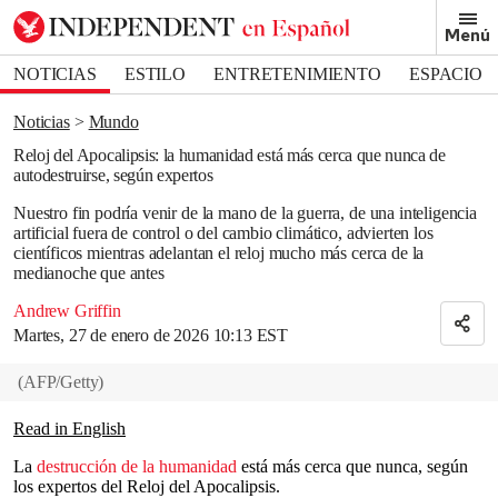
Removed from bookmarks
Menú
Close popover
Bookmark popover
NOTICIAS
ESTILO
ENTRETENIMIENTO
ESPACIO
DEPORTES
Noticias
Mundo
Reloj del Apocalipsis: la humanidad está más cerca que nunca de
autodestruirse, según expertos
Nuestro fin podría venir de la mano de la guerra, de una inteligencia
artificial fuera de control o del cambio climático, advierten los
científicos mientras adelantan el reloj mucho más cerca de la
medianoche que antes
Andrew Griffin
Martes, 27 de enero de 2026 10:13 EST
(
AFP/Getty
)
Read in English
La
destrucción de la humanidad
está más cerca que nunca, según
los expertos del Reloj del Apocalipsis.