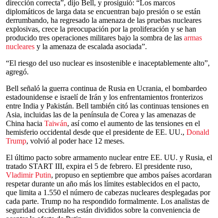
dirección correcta”, dijo Bell, y prosiguió: “Los marcos
diplomáticos de larga data se encuentran bajo presión o se están
derrumbando, ha regresado la amenaza de las pruebas nucleares
explosivas, crece la preocupación por la proliferación y se han
producido tres operaciones militares bajo la sombra de las
armas
nucleares
y la amenaza de escalada asociada”.
“El riesgo del uso nuclear es insostenible e inaceptablemente alto”,
agregó.
Bell señaló la guerra continua de Rusia en Ucrania, el bombardeo
estadounidense e israelí de Irán y los enfrentamientos fronterizos
entre India y Pakistán. Bell también citó las continuas tensiones en
Asia, incluidas las de la península de Corea y las amenazas de
China hacia
Taiwán
, así como el aumento de las tensiones en el
hemisferio occidental desde que el presidente de EE. UU.,
Donald
Trump
, volvió al poder hace 12 meses.
El último pacto sobre armamento nuclear entre EE. UU. y Rusia, el
tratado START III, expira el 5 de febrero. El presidente ruso,
Vladimir Putin
, propuso en septiembre que ambos países acordaran
respetar durante un año más los límites establecidos en el pacto,
que limita a 1.550 el número de cabezas nucleares desplegadas por
cada parte. Trump no ha respondido formalmente. Los analistas de
seguridad occidentales están divididos sobre la conveniencia de