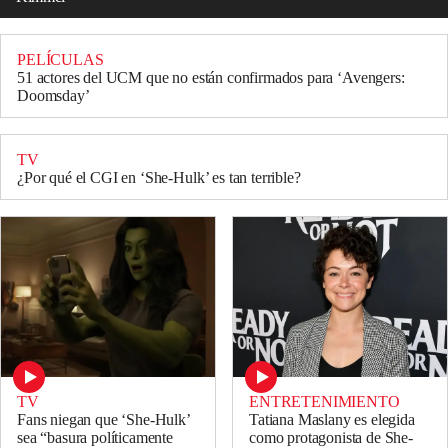
PELÍCULAS
51 actores del UCM que no están confirmados para ‘Avengers:
Doomsday’
TV
¿Por qué el CGI en ‘She-Hulk’ es tan terrible?
TV
ENTRETENIMIENTO
Fans niegan que ‘She-Hulk’
Tatiana Maslany es elegida
sea “basura políticamente
como protagonista de She-