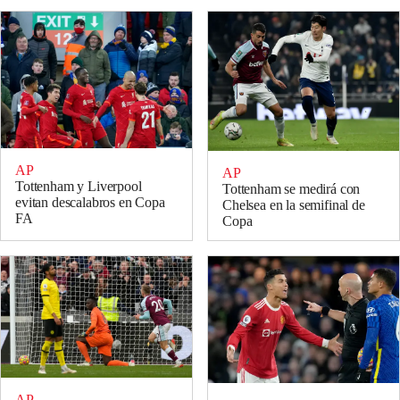
AP
AP
Tottenham y Liverpool
Tottenham se medirá con
evitan descalabros en Copa
Chelsea en la semifinal de
FA
Copa
AP