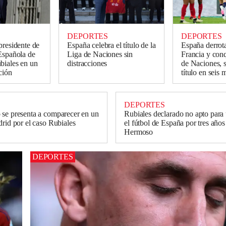
DEPORTES
DEPORTES
presidente de
España celebra el título de la
España derrota
Española de
Liga de Naciones sin
Francia y conq
biales en un
distracciones
de Naciones, 
ción
título en seis 
DEPORTES
se presenta a comparecer en un
Rubiales declarado no apto para
drid por el caso Rubiales
el fútbol de España por tres años
Hermoso
DEPORTES