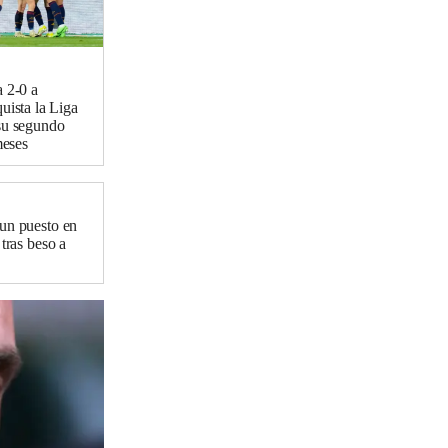
 2-0 a
uista la Liga
su segundo
meses
 un puesto en
 tras beso a