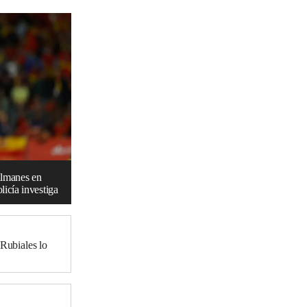
ulmanes en
licía investiga
 Rubiales lo