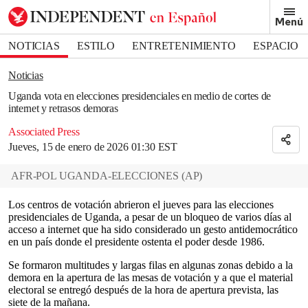
Removed from bookmarks
Menú
Close popover
Bookmark popover
NOTICIAS
ESTILO
ENTRETENIMIENTO
ESPACIO
DEPORTES
Noticias
Uganda vota en elecciones presidenciales en medio de cortes de
internet y retrasos demoras
Associated Press
Jueves, 15 de enero de 2026 01:30 EST
AFR-POL UGANDA-ELECCIONES
(
AP
)
Los centros de votación abrieron el jueves para las elecciones
presidenciales de Uganda, a pesar de un bloqueo de varios días al
acceso a internet que ha sido considerado un gesto antidemocrático
en un país donde el presidente ostenta el poder desde 1986.
Se formaron multitudes y largas filas en algunas zonas debido a la
demora en la apertura de las mesas de votación y a que el material
electoral se entregó después de la hora de apertura prevista, las
siete de la mañana.