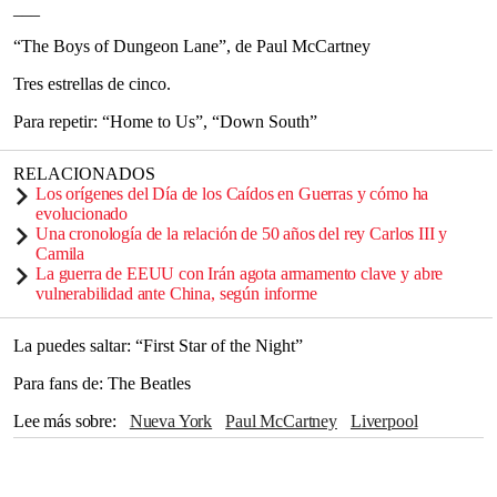
___
“The Boys of Dungeon Lane”, de Paul McCartney
Tres estrellas de cinco.
Para repetir: “Home to Us”, “Down South”
RELACIONADOS
Los orígenes del Día de los Caídos en Guerras y cómo ha
evolucionado
Una cronología de la relación de 50 años del rey Carlos III y
Camila
La guerra de EEUU con Irán agota armamento clave y abre
vulnerabilidad ante China, según informe
La puedes saltar: “First Star of the Night”
Para fans de: The Beatles
Lee más sobre
Nueva York
Paul McCartney
Liverpool
George Harrison
Ringo Starr
Rolling Stones