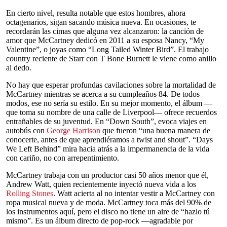
En cierto nivel, resulta notable que estos hombres, ahora
octagenarios, sigan sacando música nueva. En ocasiones, te
recordarán las cimas que alguna vez alcanzaron: la canción de
amor que McCartney dedicó en 2011 a su esposa Nancy, “My
Valentine”, o joyas como “Long Tailed Winter Bird”. El trabajo
country reciente de Starr con T Bone Burnett le viene como anillo
al dedo.
No hay que esperar profundas cavilaciones sobre la mortalidad de
McCartney mientras se acerca a su cumpleaños 84. De todos
modos, ese no sería su estilo. En su mejor momento, el álbum —
que toma su nombre de una calle de Liverpool— ofrece recuerdos
entrañables de su juventud. En “Down South”, evoca viajes en
autobús con
George Harrison
que fueron “una buena manera de
conocerte, antes de que aprendiéramos a twist and shout”. “Days
We Left Behind” mira hacia atrás a la impermanencia de la vida
con cariño, no con arrepentimiento.
McCartney trabaja con un productor casi 50 años menor que él,
Andrew Watt, quien recientemente inyectó nueva vida a los
Rolling Stones
. Watt acierta al no intentar vestir a McCartney con
ropa musical nueva y de moda. McCartney toca más del 90% de
los instrumentos aquí, pero el disco no tiene un aire de “hazlo tú
mismo”. Es un álbum directo de pop-rock —agradable por