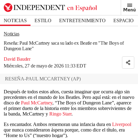
Removed from bookmarks
Menú
Close popover
Bookmark popover
NOTICIAS
ESTILO
ENTRETENIMIENTO
ESPACIO
DEPORTES
Noticias
Reseña: Paul McCartney saca su lado ex Beatle en "The Boys of
Dungeon Lane"
David Bauder
Miércoles, 27 de mayo de 2026 11:33 EDT
RESEÑA-PAUL MCCARTNEY
(
AP
)
Después de todos estos años, cuesta imaginar que ocurra algo sin
precedentes en el mundo de los Beatles. Pero aquí está: en el nuevo
disco de
Paul McCartney
, “The Boys of Dungeon Lane”, aparece
el primer dueto de la historia entre los miembros sobrevivientes de
la banda, McCartney y
Ringo Starr
.
Es encantador. Ambos rememoran una infancia dura en
Liverpool
que nunca consideraron áspera porque, como dice el título, era
“Home to Us” (“nuestro hogar”).