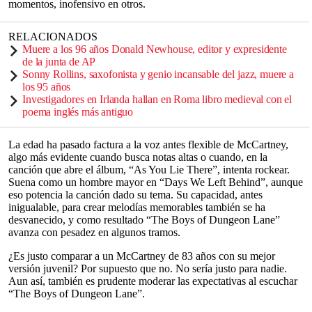
momentos, inofensivo en otros.
RELACIONADOS
Muere a los 96 años Donald Newhouse, editor y expresidente
de la junta de AP
Sonny Rollins, saxofonista y genio incansable del jazz, muere a
los 95 años
Investigadores en Irlanda hallan en Roma libro medieval con el
poema inglés más antiguo
La edad ha pasado factura a la voz antes flexible de McCartney,
algo más evidente cuando busca notas altas o cuando, en la
canción que abre el álbum, “As You Lie There”, intenta rockear.
Suena como un hombre mayor en “Days We Left Behind”, aunque
eso potencia la canción dado su tema. Su capacidad, antes
inigualable, para crear melodías memorables también se ha
desvanecido, y como resultado “The Boys of Dungeon Lane”
avanza con pesadez en algunos tramos.
¿Es justo comparar a un McCartney de 83 años con su mejor
versión juvenil? Por supuesto que no. No sería justo para nadie.
Aun así, también es prudente moderar las expectativas al escuchar
“The Boys of Dungeon Lane”.