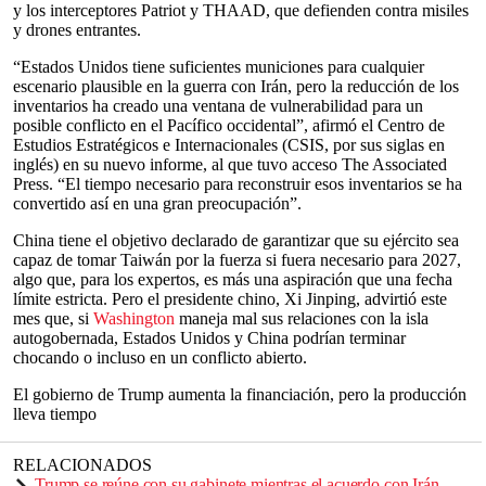
y los interceptores Patriot y THAAD, que defienden contra misiles
y drones entrantes.
“Estados Unidos tiene suficientes municiones para cualquier
escenario plausible en la guerra con Irán, pero la reducción de los
inventarios ha creado una ventana de vulnerabilidad para un
posible conflicto en el Pacífico occidental”, afirmó el Centro de
Estudios Estratégicos e Internacionales (CSIS, por sus siglas en
inglés) en su nuevo informe, al que tuvo acceso The Associated
Press. “El tiempo necesario para reconstruir esos inventarios se ha
convertido así en una gran preocupación”.
China tiene el objetivo declarado de garantizar que su ejército sea
capaz de tomar Taiwán por la fuerza si fuera necesario para 2027,
algo que, para los expertos, es más una aspiración que una fecha
límite estricta. Pero el presidente chino, Xi Jinping, advirtió este
mes que, si
Washington
maneja mal sus relaciones con la isla
autogobernada, Estados Unidos y China podrían terminar
chocando o incluso en un conflicto abierto.
El gobierno de Trump aumenta la financiación, pero la producción
lleva tiempo
RELACIONADOS
Trump se reúne con su gabinete mientras el acuerdo con Irán