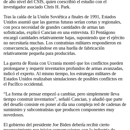
de alto nivel del CSIS, quien coescribió el estudio con el
investigador asociado Chris H. Park.
Tras la caída de la Unión Soviética a finales de 1991, Estados
Unidos asumió que las guerras futuras serían cortas y regionales,
con poca necesidad de grandes cantidades de armas tan
sofisticadas, explicó Cancian en una entrevista. El Pentágono
encargó cantidades relativamente bajas, suponiendo que el ejército
no necesitaría muchas. Los contratistas militares respondieron en
consecuencia, apoyándose en una huella de fabricación
relativamente pequeña para producirlas.
La guerra de Rusia con Ucrania mostró que los conflictos pueden
prolongarse y requerir inventarios profundos de armas avanzadas,
indicó el experto. Al mismo tiempo, los estrategas militares de
Estados Unidos realizaban simulaciones de posibles conflictos en
el Pacífico occidental.
“La forma de pensar empezó a cambiar, pero simplemente lleva
tiempo construir inventarios”, señaló Cancian, y añadió que parte
del desafío consiste en poner al día una compleja red de cadenas de
suministro y subcontratistas que producen componentes muy
novedosos.
El gobierno del presidente Joe Biden debería recibir cierto
reconocimiento por iniciar conversaciones con la industria de