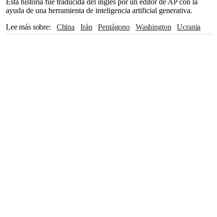
Esta historia fue traducida del inglés por un editor de AP con la
ayuda de una herramienta de inteligencia artificial generativa.
Lee más sobre
China
Irán
Pentágono
Washington
Ucrania
Xi Jinping
Pacífico
The Associated Press
Congreso
Alabama
Guerra Fría
Pete Hegseth
Unión Soviética
Barack Obama
Venezuela
Yemen
Vietnam