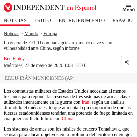
Removed from bookmarks
Menú
Close popover
Bookmark popover
NOTICIAS
ESTILO
ENTRETENIMIENTO
ESPACIO
DEPORTES
Noticias
Mundo
Europa
La guerra de EEUU con Irán agota armamento clave y abre
vulnerabilidad ante China, según informe
Ben Finley
Miércoles, 27 de mayo de 2026 10:31 EDT
EEUU-IRÁN-MUNICIONES
(
AP
)
Los contratistas militares de Estados Unidos necesitan al menos
tres años para reponer las reservas de tres sistemas de armas clave
utilizados intensamente en la guerra con
Irán
, según un análisis
difundido el miércoles, lo que aumenta la preocupación de que las
fuerzas estadounidenses tendrían una potencia de fuego limitada en
cualquier conflicto futuro con
China
.
Los sistemas de armas son los misiles de crucero Tomahawk, que
se usan para atacar objetivos en lo profundo del territorio enemigo,