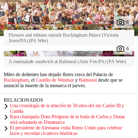
globos o velas encendidas entre los tributos florales a la
Reina
.
Royal Parks dijo que no se aceptarán obsequios ni artefactos y que
no se deben traer objetos que no sean florales.
Flowers and tributes outside Buckingham Palace (Victoria
0
Jones/PA)
(
PA Wire
)
seconds
of
0
seconds
A marmalade sandwich at Balmoral (Aine Fox/PA)
(
PA Wire
)
Miles de dolientes han dejado flores cerca del Palacio de
Buckingham
, el
Castillo de Windsor
y
Balmoral
desde que se
anunció la muerte de la monarca el jueves.
RELACIONADOS
Una cronología de la relación de 50 años del rey Carlos III y
Camila
Rara champaña Dom Pérignon de la boda de Carlos y Diana
será subastada en Dinamarca
El presidente de Alemania visita Reino Unido para celebrar
lazos y recordar cicatrices históricas