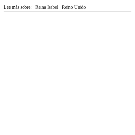
Lee más sobre
Reina Isabel
Reino Unido
Palacio de Buckingham
Castillo de Windsor