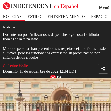
Removed from bookmarks
Menú
Close popover
Bookmark popover
NOTICIAS
ESTILO
ENTRETENIMIENTO
ESPACIO
DEPORTES
Noticias
Dolientes no podrán llevar osos de peluche o globos a los tributos
florales de la reina Isabel
Miles de personas han presentado sus respetos dejando flores desde
el jueves, pero los funcionarios expresaron su preocupación por
algunos de los artículos.
Catherine Wylie
Domingo, 11 de septiembre de 2022 12:34 EDT
Crowds gather outside Buckingham Palace as Queen's coffin makes
her 'final journey'
Read in English
Se les ha dicho a los dolientes que no dejen osos de peluche,