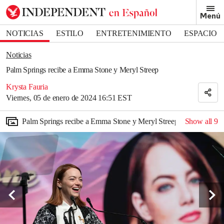
Removed from bookmarks
Menú
Close popover
Bookmark popover
NOTICIAS
ESTILO
ENTRETENIMIENTO
ESPACIO
DEPORTES
Noticias
Palm Springs recibe a Emma Stone y Meryl Streep
Krysta Fauria
Viernes, 05 de enero de 2024 16:51 EST
Palm Springs recibe a Emma Stone y Meryl Streep
Show all
9