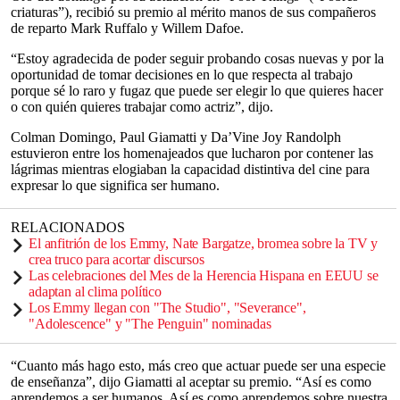
criaturas”), recibió su premio al mérito manos de sus compañeros
de reparto Mark Ruffalo y Willem Dafoe.
“Estoy agradecida de poder seguir probando cosas nuevas y por la
oportunidad de tomar decisiones en lo que respecta al trabajo
porque sé lo raro y fugaz que puede ser elegir lo que quieres hacer
o con quién quieres trabajar como actriz”, dijo.
Colman Domingo, Paul Giamatti y Da’Vine Joy Randolph
estuvieron entre los homenajeados que lucharon por contener las
lágrimas mientras elogiaban la capacidad distintiva del cine para
expresar lo que significa ser humano.
RELACIONADOS
El anfitrión de los Emmy, Nate Bargatze, bromea sobre la TV y
crea truco para acortar discursos
Las celebraciones del Mes de la Herencia Hispana en EEUU se
adaptan al clima político
Los Emmy llegan con "The Studio", "Severance",
"Adolescence" y "The Penguin" nominadas
“Cuanto más hago esto, más creo que actuar puede ser una especie
de enseñanza”, dijo Giamatti al aceptar su premio. “Así es como
aprendemos a ser humanos. Así es como aprendemos sobre nuestra