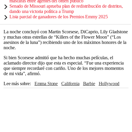
máscaras entre agentes del orden público
Senado de Missouri aprueba plan de redistribución de distritos,
dando una victoria política a Trump
Lista parcial de ganadores de los Premios Emmy 2025
La noche concluyó con Martin Scorsese, DiCaprio, Lily Gladstone
y muchas otras estrellas de “Killers of the Flower Moon” (“Los
asesinos de la luna”) recibiendo uno de los máximos honores de la
noche.
Si bien Scorsese admitió que ha hecho muchas películas, el
aclamado director dijo que esta es especial. “Fue una experiencia
que siempre recordaré con cariño. Uno de los mejores momentos
de mi vida”, afirmó.
Lee más sobre
Emma Stone
California
Barbie
Hollywood
Cillian Murphy
Globos de Oro
Mark Ruffalo
Martin Scorsese
Greta Gerwig