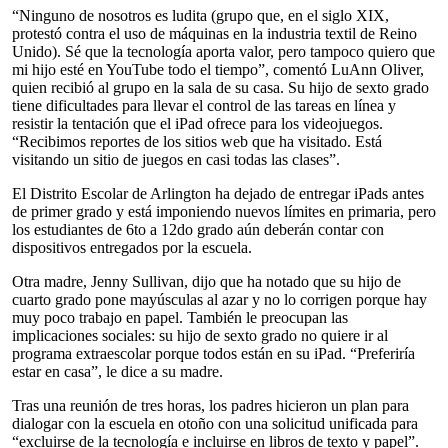
“Ninguno de nosotros es ludita (grupo que, en el siglo XIX,
protestó contra el uso de máquinas en la industria textil de Reino
Unido). Sé que la tecnología aporta valor, pero tampoco quiero que
mi hijo esté en YouTube todo el tiempo”, comentó LuAnn Oliver,
quien recibió al grupo en la sala de su casa. Su hijo de sexto grado
tiene dificultades para llevar el control de las tareas en línea y
resistir la tentación que el iPad ofrece para los videojuegos.
“Recibimos reportes de los sitios web que ha visitado. Está
visitando un sitio de juegos en casi todas las clases”.
El Distrito Escolar de Arlington ha dejado de entregar iPads antes
de primer grado y está imponiendo nuevos límites en primaria, pero
los estudiantes de 6to a 12do grado aún deberán contar con
dispositivos entregados por la escuela.
Otra madre, Jenny Sullivan, dijo que ha notado que su hijo de
cuarto grado pone mayúsculas al azar y no lo corrigen porque hay
muy poco trabajo en papel. También le preocupan las
implicaciones sociales: su hijo de sexto grado no quiere ir al
programa extraescolar porque todos están en su iPad. “Preferiría
estar en casa”, le dice a su madre.
Tras una reunión de tres horas, los padres hicieron un plan para
dialogar con la escuela en otoño con una solicitud unificada para
“excluirse de la tecnología e incluirse en libros de texto y papel”.