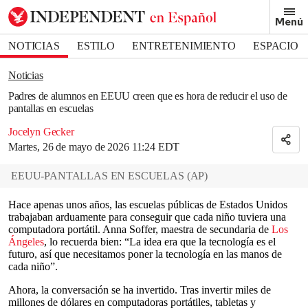
Removed from bookmarks
Menú
Close popover
Bookmark popover
NOTICIAS
ESTILO
ENTRETENIMIENTO
ESPACIO
DEPORTES
Noticias
Padres de alumnos en EEUU creen que es hora de reducir el uso de
pantallas en escuelas
Jocelyn Gecker
Martes, 26 de mayo de 2026 11:24 EDT
EEUU-PANTALLAS EN ESCUELAS
(
AP
)
Hace apenas unos años, las escuelas públicas de Estados Unidos
trabajaban arduamente para conseguir que cada niño tuviera una
computadora portátil. Anna Soffer, maestra de secundaria de
Los
Ángeles
, lo recuerda bien: “La idea era que la tecnología es el
futuro, así que necesitamos poner la tecnología en las manos de
cada niño”.
Ahora, la conversación se ha invertido. Tras invertir miles de
millones de dólares en computadoras portátiles, tabletas y