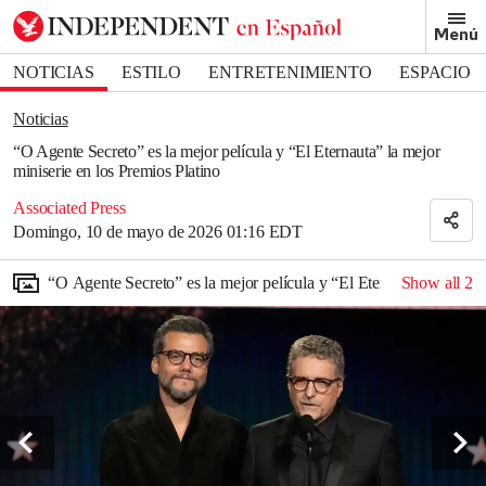
Removed from bookmarks
Menú
Close popover
Bookmark popover
NOTICIAS
ESTILO
ENTRETENIMIENTO
ESPACIO
DEPORTES
Noticias
“O Agente Secreto” es la mejor película y “El Eternauta” la mejor
miniserie en los Premios Platino
Associated Press
Domingo, 10 de mayo de 2026 01:16 EDT
“O Agente Secreto” es la mejor película y “El Eternauta” la mejor
Show all
2