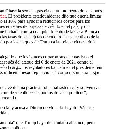
n Chase la semana pasada en un momento de tensiones
reet
. El presidente estadounidense dijo que quería limitar
dito al 10% para ayudar a reducir los costos para los
 emisores de tarjetas de crédito en el país, y un
que lucharía contra cualquier intento de la Casa Blanca o
as tasas de las tarjetas de crédito. Los ejecutivos de la
ado por los ataques de Trump a la independencia de la
alegado que los bancos cerraron sus cuentas bajo el
después del ataque del 6 de enero de 2021 contra el
ó al cargo, los reguladores bancarios del presidente han
s utilicen "riesgo reputacional" como razón para negar
clave de una práctica industrial sistémica y subversiva
cambie y realinee sus puntos de vista políticos",
 demanda.
rcial y acusa a Dimon de violar la Ley de Prácticas
ida.
lamenta" que Trump haya demandado al banco, pero
zones políticas.