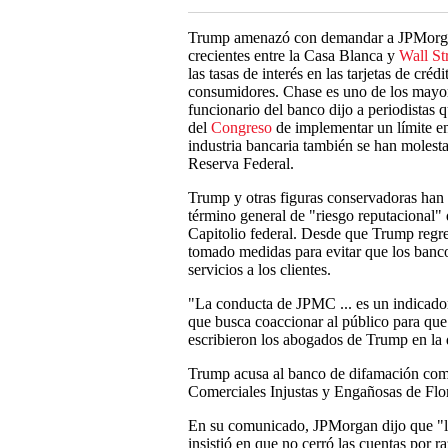
Trump amenazó con demandar a JPMorga
crecientes entre la Casa Blanca y
Wall St
las tasas de interés en las tarjetas de cré
consumidores. Chase es uno de los mayores
funcionario del banco dijo a periodistas 
del
Congreso
de implementar un límite en l
industria bancaria también se han molest
Reserva Federal.
Trump y otras figuras conservadoras han 
término general de "riesgo reputacional" 
Capitolio federal. Desde que Trump regres
tomado medidas para evitar que los banco
servicios a los clientes.
"La conducta de JPMC ... es un indicador 
que busca coaccionar al público para que 
escribieron los abogados de Trump en la
Trump acusa al banco de difamación come
Comerciales Injustas y Engañosas de Flor
En su comunicado, JPMorgan dijo que "
insistió en que no cerró las cuentas por ra