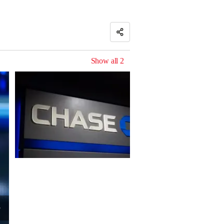
Show all
2