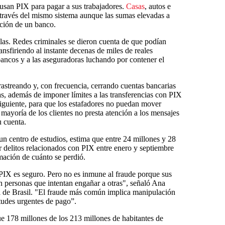
usan PIX para pagar a sus trabajadores.
Casas
, autos e
través del mismo sistema aunque las sumas elevadas a
ción de un banco.
llas. Redes criminales se dieron cuenta de que podían
ansfiriendo al instante decenas de miles de reales
s bancos y a las aseguradoras luchando por contener el
rastreando y, con frecuencia, cerrando cuentas bancarias
s, además de imponer límites a las transferencias con PIX
siguiente, para que los estafadores no puedan mover
mayoría de los clientes no presta atención a los mensajes
u cuenta.
un centro de estudios, estima que entre 24 millones y 28
r delitos relacionados con PIX entre enero y septiembre
mación de cuánto se perdió.
 PIX es seguro. Pero no es inmune al fraude porque sus
en personas que intentan engañar a otras", señaló Ana
al de Brasil. "El fraude más común implica manipulación
citudes urgentes de pago”.
e 178 millones de los 213 millones de habitantes de