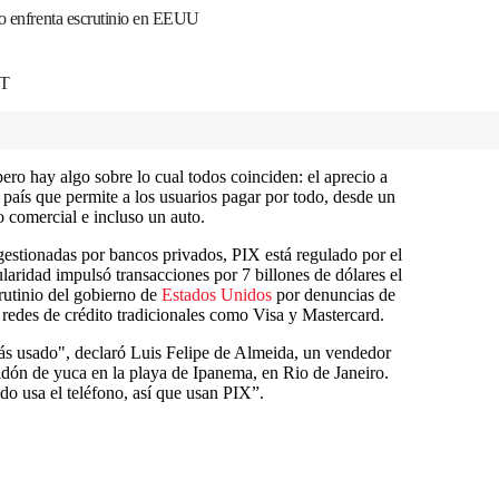
ro enfrenta escrutinio en EEUU
DT
pero hay algo sobre lo cual todos coinciden: el aprecio a
 país que permite a los usuarios pagar por todo, desde un
o comercial e incluso un auto.
gestionadas por bancos privados, PIX está regulado por el
aridad impulsó transacciones por 7 billones de dólares el
rutinio del gobierno de
Estados Unidos
por denuncias de
r redes de crédito tradicionales como Visa y Mastercard.
ás usado", declaró Luis Felipe de Almeida, un vendedor
midón de yuca en la playa de Ipanema, en Rio de Janeiro.
do usa el teléfono, así que usan PIX”.