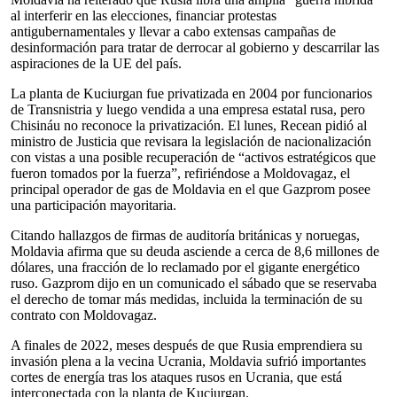
al interferir en las elecciones, financiar protestas
antigubernamentales y llevar a cabo extensas campañas de
desinformación para tratar de derrocar al gobierno y descarrilar las
aspiraciones de la UE del país.
La planta de Kuciurgan fue privatizada en 2004 por funcionarios
de Transnistria y luego vendida a una empresa estatal rusa, pero
Chisináu no reconoce la privatización. El lunes, Recean pidió al
ministro de Justicia que revisara la legislación de nacionalización
con vistas a una posible recuperación de “activos estratégicos que
fueron tomados por la fuerza”, refiriéndose a Moldovagaz, el
principal operador de gas de Moldavia en el que Gazprom posee
una participación mayoritaria.
Citando hallazgos de firmas de auditoría británicas y noruegas,
Moldavia afirma que su deuda asciende a cerca de 8,6 millones de
dólares, una fracción de lo reclamado por el gigante energético
ruso. Gazprom dijo en un comunicado el sábado que se reservaba
el derecho de tomar más medidas, incluida la terminación de su
contrato con Moldovagaz.
A finales de 2022, meses después de que Rusia emprendiera su
invasión plena a la vecina Ucrania, Moldavia sufrió importantes
cortes de energía tras los ataques rusos en Ucrania, que está
interconectada con la planta de Kuciurgan.