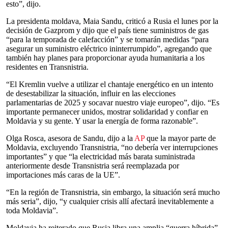
esto”, dijo.
La presidenta moldava, Maia Sandu, criticó a Rusia el lunes por la
decisión de Gazprom y dijo que el país tiene suministros de gas
“para la temporada de calefacción” y se tomarán medidas “para
asegurar un suministro eléctrico ininterrumpido”, agregando que
también hay planes para proporcionar ayuda humanitaria a los
residentes en Transnistria.
“El Kremlin vuelve a utilizar el chantaje energético en un intento
de desestabilizar la situación, influir en las elecciones
parlamentarias de 2025 y socavar nuestro viaje europeo”, dijo. “Es
importante permanecer unidos, mostrar solidaridad y confiar en
Moldavia y su gente. Y usar la energía de forma razonable”.
Olga Rosca, asesora de Sandu, dijo a la
AP
que la mayor parte de
Moldavia, excluyendo Transnistria, “no debería ver interrupciones
importantes” y que “la electricidad más barata suministrada
anteriormente desde Transnistria será reemplazada por
importaciones más caras de la UE”.
“En la región de Transnistria, sin embargo, la situación será mucho
más seria”, dijo, “y cualquier crisis allí afectará inevitablemente a
toda Moldavia”.
Moldavia ha reiterado que Rusia libra una amplia “guerra híbrida”