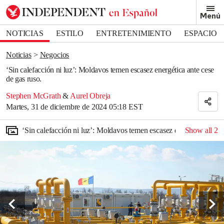
Removed from bookmarks
Menú
Close popover
Bookmark popover
NOTICIAS
ESTILO
ENTRETENIMIENTO
ESPACIO
DEPORTES
Noticias
Negocios
‘Sin calefacción ni luz’: Moldavos temen escasez energética ante cese
de gas ruso.
Stephen McGrath
&
Aurel Obreja
Martes, 31 de diciembre de 2024 05:18 EST
‘Sin calefacción ni luz’: Moldavos temen escasez energética ante 
Show all
2