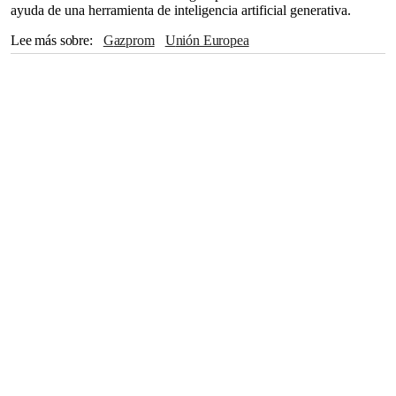
ayuda de una herramienta de inteligencia artificial generativa.
Lee más sobre
Gazprom
Unión Europea
The Associated Press
Alemania
Moscú