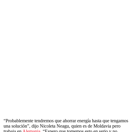
“Probablemente tendremos que ahorrar energía hasta que tengamos
una solución”, dijo Nicoleta Neagu, quien es de Moldavia pero
trabaja en
Alemania
. “Espero que tomemos esto en serio y no