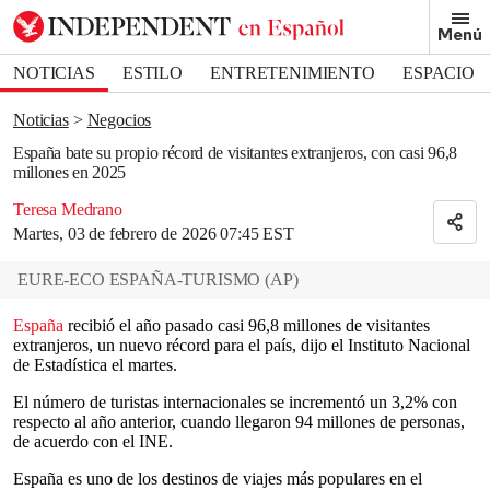
Removed from bookmarks
Menú
Close popover
Bookmark popover
NOTICIAS
ESTILO
ENTRETENIMIENTO
ESPACIO
DEPORTES
Noticias
Negocios
España bate su propio récord de visitantes extranjeros, con casi 96,8
millones en 2025
Teresa Medrano
Martes, 03 de febrero de 2026 07:45 EST
EURE-ECO ESPAÑA-TURISMO
(
AP
)
España
recibió el año pasado casi 96,8 millones de visitantes
extranjeros, un nuevo récord para el país, dijo el Instituto Nacional
de Estadística el martes.
El número de turistas internacionales se incrementó un 3,2% con
respecto al año anterior, cuando llegaron 94 millones de personas,
de acuerdo con el INE.
España es uno de los destinos de viajes más populares en el